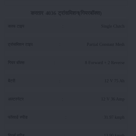
करतार 4036 ट्रांसमिशन(गियरबॉक्स)
क्लच टाइप
:
Single Clutch
ट्रांसमिशन टाइप
:
Partial Constant Mesh
गियर बॉक्स
:
8 Forward + 2 Reverse
बैटरी
:
12 V 75 Ah
अल्टरनेटर
:
12 V 36 Amp
फॉरवर्ड स्पीड
:
31.97 kmph
रिवर्स स्पीड
:
13.90 kmph