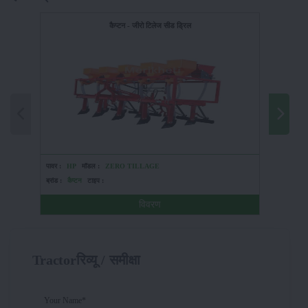
कैप्टन - जीरो टिलेज सीड ड्रिल
पावर :
HP
मॉडल :
ZERO TILLAGE
पावर :
HP
ब्रांड :
कैप्टन
टाइप :
ब्रांड :
महिं
विवरण
Tractorरिव्यू / समीक्षा
Your Name*