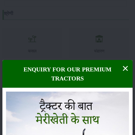
श्रेणी
फसल
भंडारण
ENQUIRY FOR OUR PREMIUM
TRACTORS
कीटनाशक
पशुपालन
कृषि यंत्र
समाचार