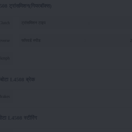
508 ट्रांसमिशन(गियरबॉक्स)
Clutch
ट्रांसमिशन टाइप
:
everse
फॉरवर्ड स्पीड
:
2
 kmph
ुबोटा L4508 ब्रेक
Brakes
बोटा L4508 स्टीरिंग