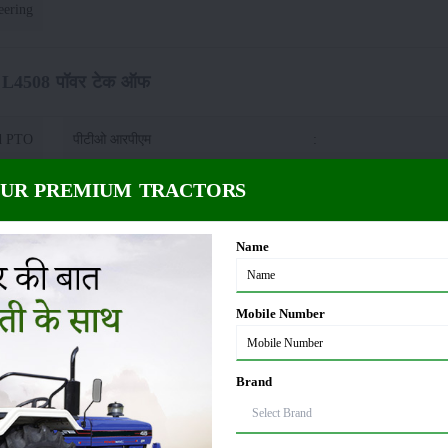
eering
ा L4508 पॉवर टेक ऑफ
d PTO
पीटीओ आरपीएम
:
OUR PREMIUM TRACTORS
ा L4508 फ्यूल कैपेसिटी
Name
 Liter
Mobile Number
L4508 डायमेंशन एंड वेट
Brand
65 KG
व्हीलबेस
: