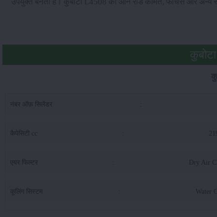
उपयुक्त बनता है। कुबोटा L4508 की ऑन रोड कीमत, फीचर्स और अन्य स्
कुबोट
क
नंबर ऑफ़ सिलेंडर
:
कैपेसिटी cc
:
21
एयर फिल्टर
:
Dry Air C
कूलिंग सिस्टम
:
Water 