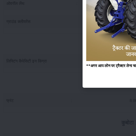
ओवरॉल लेंथ
:
31
ग्राउंड क्लीयरेंस
:
3
कुबोटा L4508 ल
लिफ्टिंग कैपेसिटी इन किग्रा
:
13
**अगर आप लोन पर ट्रैक्टर लेना चाहते
कुबो
फ्रंट
:
8.0
कुबोटा