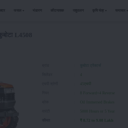
ैक्टर
फसल
भंडारण
कीटनाशक
पशुपालन
कृषि यंत्र
समाचार
कुबोटा L4508
ब्रांड
:
कुबोटा ट्रैक्टर्स
सिलेंडर
:
4
एचपी श्रेणी
:
45एचपी
गियर
:
8 Forward+4 Reverse
ब्रेक
:
Oil Immersed Brakes
वारंटी
:
5000 Hours or 5 Year
कीमत
:
₹ 8.72 to 9.08 Lakh