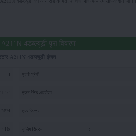
ार A211N 4डब्ल्यूडी की ऑन रोड कीमत, फीचर्स और अन्य स्पेसिफिकेशन जानन
 A211N 4डब्ल्यूडी पूरा विवरण
स्टार A211N 4डब्ल्यूडी इंजन
3
एचपी श्रेणी
:
01 CC
इंजन रेटेड आरपीएम
:
m RPM
एयर फिल्टर
:
5.4 Hp
कूलिंग सिस्टम
: