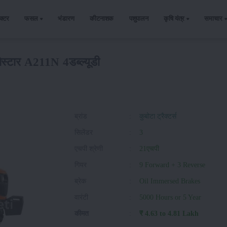
ैक्टर
फसल
भंडारण
कीटनाशक
पशुपालन
कृषि यंत्र
समाचार
ोस्टार A211N 4डब्ल्यूडी
ब्रांड
:
कुबोटा ट्रैक्टर्स
सिलेंडर
:
3
एचपी श्रेणी
:
21एचपी
गियर
:
9 Forward + 3 Reverse
ब्रेक
:
Oil Immersed Brakes
वारंटी
:
5000 Hours or 5 Year
कीमत
:
₹ 4.63 to 4.81 Lakh