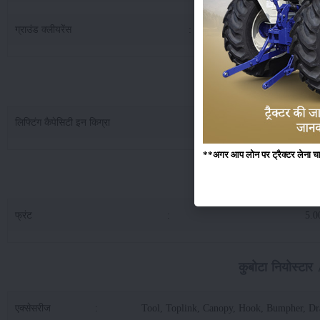
ग्राउंड क्लीयरेंस
:
2
कुबोटा नियोस्टार A211N 4
लिफ्टिंग कैपेसिटी इन किग्रा
:
7
**अगर आप लोन पर ट्रैक्टर लेना चाहते
कुबोटा नियोस्ट
फ्रंट
:
5.0
कुबोटा नियोस्टार
एक्सेसरीज
:
Tool, Toplink, Canopy, Hook, Bumpher, D