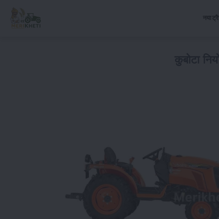
नया ट्र
कुबोटा निय