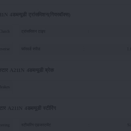
11N 4डब्ल्यूडी ट्रांसमिशन(गियरबॉक्स)
Clutch
ट्रांसमिशन टाइप
:
everse
फॉरवर्ड स्पीड
:
1.
स्टार A211N 4डब्ल्यूडी ब्रेक
Brakes
्टार A211N 4डब्ल्यूडी स्टीरिंग
eering
स्टीयरिंग एडजस्टमेंट
:
Si