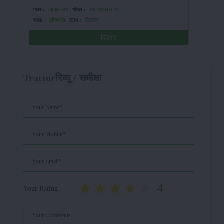
पावर :
50-60 HP
मॉडल :
BEMODH-16
पावर :
HP
ब्रांड :
यूनिवर्सल
टाइप :
टिल्लेज
ब्रांड :
केए
विवरण
Tractorरिव्यू / समीक्षा
Your Name*
Your Mobile*
Your Email*
4
Your Rating
Your Comments