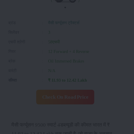
ब्रांड
:
मैसी फर्ग्यूसन ट्रैक्टर्स
सिलेंडर
:
3
एचपी श्रेणी
:
58एचपी
गियर
:
12 Forward + 4 Reverse
ब्रेक
:
Oil Immersed Brakes
वारंटी
:
N/A
कीमत
:
₹ 11.93 to 12.42 Lakh
Check On Road Price
मैसी फर्ग्यूसन 9500 स्मार्ट 4डब्ल्यूडी की कीमत भारत में ₹
11.93 to 12.42 Lakh तक जाती है, जो राज्य के अनुसार