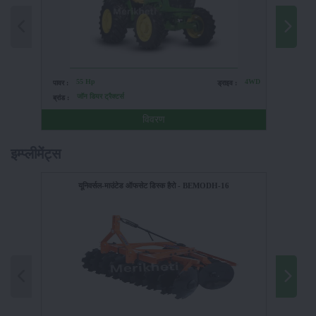
55 Hp
4WD
पावर :
ड्राइव :
पावर :
जॉन डियर ट्रैक्टर्स
ब्रांड :
ब्रांड :
विवरण
इम्प्लीमेंट्स
यूनिवर्सल-माउंटेड ऑफसेट डिस्क हैरो - BEMODH-16