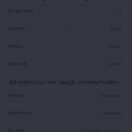
नंबर ऑफ़ सिलेंडर
:
3
एचपी श्रेणी
:
58 HP
कैपेसिटी cc
:
2700 CC
पीटीओ एचपी
:
43 HP
मैसी फर्ग्यूसन 9500 स्मार्ट 4डब्ल्यूडी ट्रांसमिशन(गियरबॉक्स)
क्लच टाइप
:
Dual clutch
ट्रांसमिशन टाइप
:
Comfimesh
गियर बॉक्स
:
12 Forward + 4 Reverse