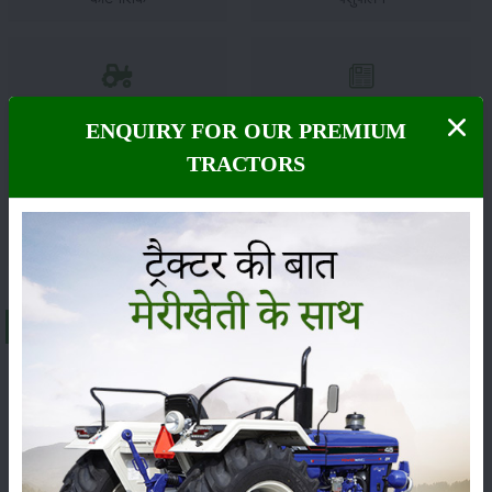
कृषि यंत्र
समाचार
ENQUIRY FOR OUR PREMIUM
TRACTORS
सम्पादकीय
अन्य
About मैसी फर्ग्यूसन 9500 स्मार्ट 4डब्ल्यूडी
भारत में
मैसी फर्ग्यूसन 9500 स्मार्ट 4डब्ल्यूडी
ट्रैक्टर की एक्स-शोरूम
कीमत लगभग
₹ 11.93 to 12.42 Lakh
के बीच है। इसकी कीमत
राज्य, आरटीओ शुल्क और अन्य स्थानीय टैक्स के आधार पर अलग-
अलग हो सकती है।
58 HP
श्रेणी का यह ट्रैक्टर अपनी दमदार