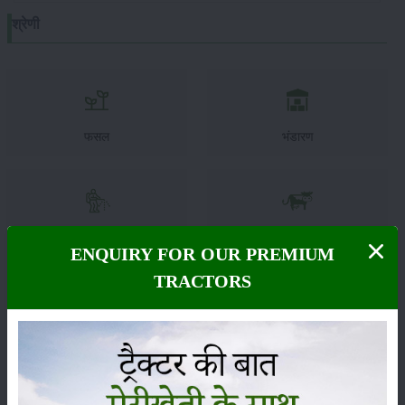
श्रेणी
फसल
भंडारण
कीटनाशक
पशुपालन
ENQUIRY FOR OUR PREMIUM
TRACTORS
कृषि यंत्र
समाचार