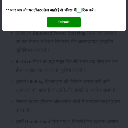
इसमें
12 Forward + 3 Reverse
गियरबॉक्स दिया गया है,
**अगर आप लोन पर ट्रैक्टर लेना चाहते है तो 'बॉक्स' में
टिक
करें।
जिससे अलग-अलग परिस्थितियों में उपयुक्त गति का चयन
करना आसान हो जाता है।
Submit
ट्रैक्टर में
Balanced Power Steering
स्टीयरिंग मिलता है,
जो कम मेहनत में बेहतर नियंत्रण और आरामदायक ड्राइविंग
सुनिश्चित करता है।
60 litre
लीटर का बड़ा फ्यूल टैंक लंबे समय तक बिना बार-बार
ईंधन भरवाए काम करने की सुविधा देता है।
इसकी
2000 kg
किलोग्राम की लिफ्टिंग क्षमता भारी कृषि
उपकरणों को आसानी से उठाने और संचालित करने में सक्षम है।
सिस्टम बेहतर ट्रैक्शन और कठिन खेतों में शानदार पकड़ प्रदान
करता है।
इसमें
Double/dual
दिया गया है, जिससे गियर बदलना आसान