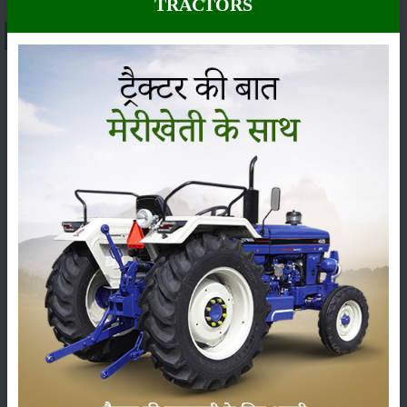
TRACTORS
About पॉवर ट्रैक यूरो 55 नेक्स्ट
भारत में
पॉवर ट्रैक यूरो 55 नेक्स्ट
ट्रैक्टर की एक्स-शोरूम कीमत
लगभग
₹ 8.89 to 9.26 Lakh
के बीच है। इसकी कीमत राज्य,
आरटीओ शुल्क और अन्य स्थानीय टैक्स के आधार पर अलग-अलग हो
सकती है।
55 HP
श्रेणी का यह ट्रैक्टर अपनी दमदार परफॉर्मेंस,
आधुनिक तकनीक और भरोसेमंद गुणवत्ता के कारण किसानों के बीच
तेजी से लोकप्रिय हो रहा है।
यदि आप इस ट्रैक्टर के फीचर्स, कीमत, 2026 ऑन-रोड प्राइस, यूजर
रिव्यू या वीडियो देखना चाहते हैं, तो यहां आपको इसकी सभी महत्वपूर्ण
जानकारी आसानी से मिल जाएगी। इससे आप अपनी खेती की जरूरतों
के अनुसार सही निर्णय ले सकते हैं।
पॉवर ट्रैक यूरो 55 नेक्स्ट इंजन HP और परफॉर्मेंस