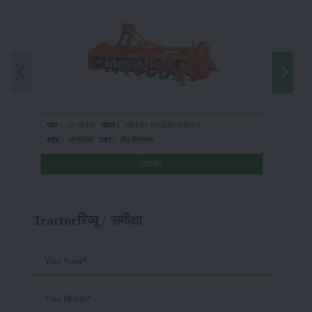
पावर :
25-70 HP
मॉडल :
MULTI SPEED SERIES
पावर :
HP
ब्रांड :
सोनालीका
टाइप :
लैंड प्रिपरेशन
ब्रांड :
न्यू
विवरण
Tractorरिव्यू / समीक्षा
Your Name*
Your Mobile*