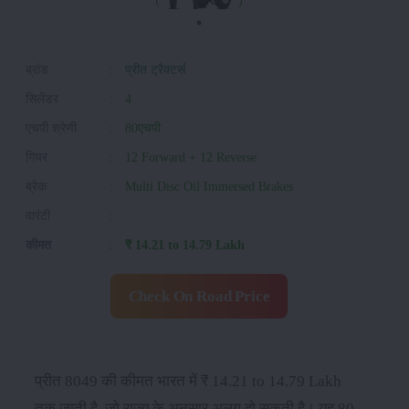
ब्रांड
:
प्रीत ट्रैक्टर्स
सिलेंडर
:
4
एचपी श्रेणी
:
80एचपी
गियर
:
12 Forward + 12 Reverse
ब्रेक
:
Multi Disc Oil Immersed Brakes
वारंटी
:
कीमत
:
₹ 14.21 to 14.79 Lakh
Check On Road Price
प्रीत 8049 की कीमत भारत में ₹ 14.21 to 14.79 Lakh
तक जाती है, जो राज्य के अनुसार अलग हो सकती है। यह 80