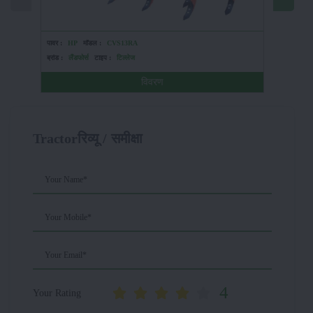
पावर :
HP
मॉडल :
CVS13RA
पावर :
HP
ब्रांड :
लैंडफोर्स
टाइप :
टिल्लेज
ब्रांड :
जॉन 
विवरण
Tractorरिव्यू / समीक्षा
Your Name*
Your Mobile*
Your Email*
4
Your Rating