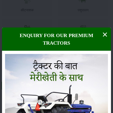
कीटनाशक
पशुपालन
ENQUIRY FOR OUR PREMIUM
कृषि यंत्र
समाचार
TRACTORS
सम्पादकीय
अन्य
About प्रीत 8049
भारत में
प्रीत 8049
ट्रैक्टर की एक्स-शोरूम कीमत लगभग
₹ 14.21
to 14.79 Lakh
के बीच है। इसकी कीमत राज्य, आरटीओ शुल्क और