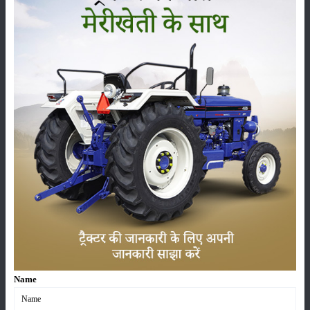
सम्पादकीय
अन्य
Ley farming - आगामी फसलों के लिए नाइट्रोजन सामग्री में
सुधार
15-Apr-2025
मृदा परीक्षण क्या है? जानिए सम्पूर्ण जानकारी
12-Mar-2025
वर्मी कम्पोस्ट बनाने की विधि | केंचुओं से जैविक खाद कैसे बनाएं
08-Jan-2025
सफल किसान देवेंद्र पाठक ने कृषि क्षेत्र में मिसाल कायम की
Name
07-Jan-2025