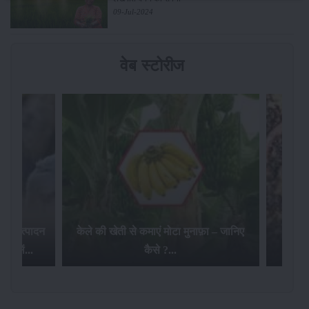
09-Jul-2024
वेब स्टोरीज
 दूध उत्पादन
केले की खेती से कमाएं मोटा मुनाफ़ा – जानिए
स्लें...
कैसे ?...
खेत म