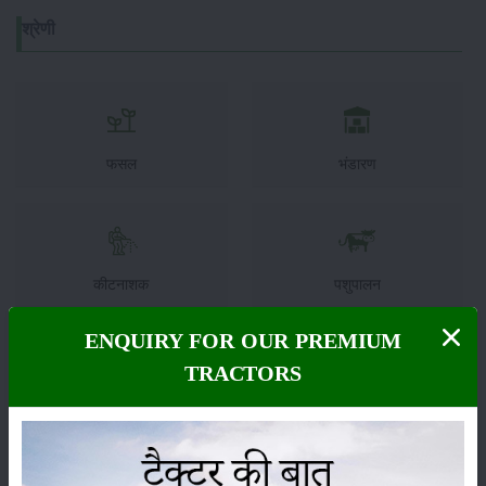
श्रेणी
फसल
भंडारण
कीटनाशक
पशुपालन
ENQUIRY FOR OUR PREMIUM
TRACTORS
कृषि यंत्र
समाचार