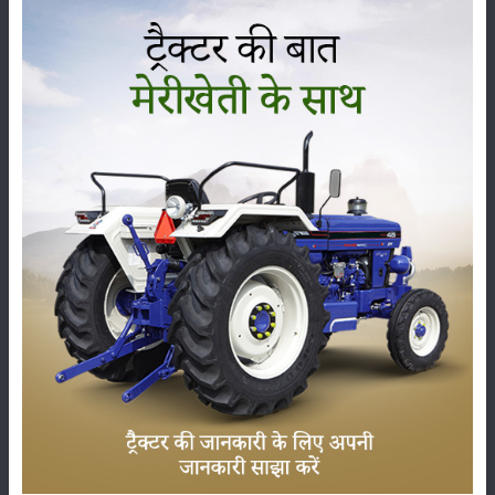
5 साल की वार्रन्टी (जो भी पहले आए) के साथ आता है।
किसान भाइयों, इस लेख में आपने फार्मट्रैक 6055 पावरमैक्स eCRT ट्रैक्टर की सभी
जानकारियाँ प्राप्त कीं, इसी तरह के
ट्रैक्टर
या
खेती से संबंधित उपकरणों के बारे में
अधिक जानकारी
के लिए आप हमारी वेबसाइट merikheti पर जा सकते हैं।
श्रेणी
फसल
भंडारण
कीटनाशक
पशुपालन