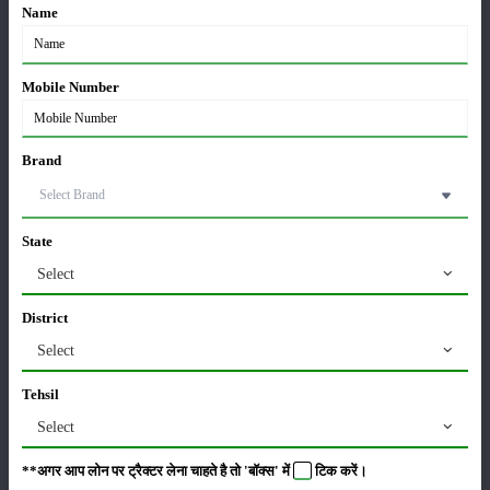
Name
कृषि यंत्र
समाचार
Mobile Number
सम्पादकीय
अन्य
Brand
State
जॉन डियर 5060 E - 2WD एसी केबिन: 60 एचपी में खेती के
लिए बेस्ट ट्रैक्टर
Select
06-Aug-2026
District
Select
सोनालीका ट्रैक्टर सेल्स रिपोर्ट जुलाई 2026: घरेलू बाजार में
27.2 प्रतिशत की वृद्धि, 11442 ट्रैक्टर बेचे
Tehsil
05-Aug-2026
Select
भारत में टॉप 5 लेटेस्ट ट्रैक्टर: जानें, कीमत और
**अगर आप लोन पर ट्रैक्टर लेना चाहते है तो 'बॉक्स' में
टिक
करें।
स्पेसिफिकेशन्स