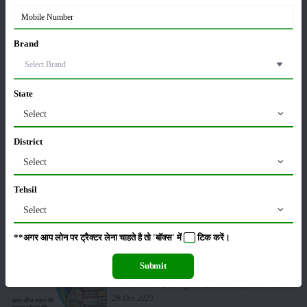
कृषि यंत्र
समाचार
Brand
State
सम्पादकीय
अन्य
Select
District
भंडारण करते वक्त अनाज में लगने वाले कीट और उनकी
Select
रोकथाम
24-Feb-2024
Tehsil
Select
फसल की कटाई के बाद भंडारण की सम्पूर्ण जानकारी, जाने यहां
01-Jan-2024
**अगर आप लोन पर ट्रैक्टर लेना चाहते है तो 'बॉक्स' में
टिक
करें।
Submit
जानें खाद-बीज भंडार की दुकान खोलने की प्रक्रिया के बारे में
29-Oct-2023