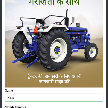
15 दिन के भीतर निरीक्षण करना आवश्यक है ताकि कीट के प्रकोप का प्रारंभिक
आकलन किया जा सकें।
पूरी सतर्कता बरतनी चाहिए कि कोई बाहरी नमी या कीट भंडारित अनाज और बीजों में
प्रवेश न कर सकें।
श्रेणी
फसल
भंडारण
कीटनाशक
पशुपालन
Name
Mobile Number