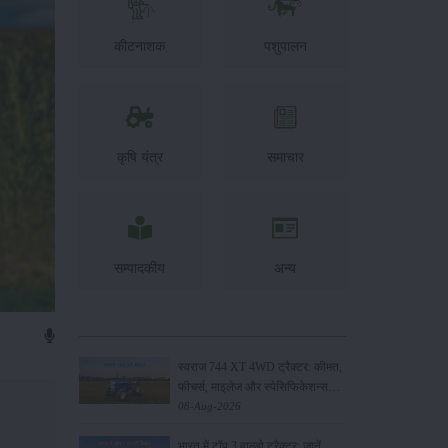
कीटनाशक
पशुपालन
कृषि यंत्र
समाचार
सम्पादकीय
अन्य
स्वराज 744 XT 4WD ट्रैक्टर: कीमत,
फीचर्स, माइलेज और स्पेसिफिकेशन्स
2026
08-Aug-2026
भारत में टॉप 3 वाल्डो ट्रैक्टर: जानें,