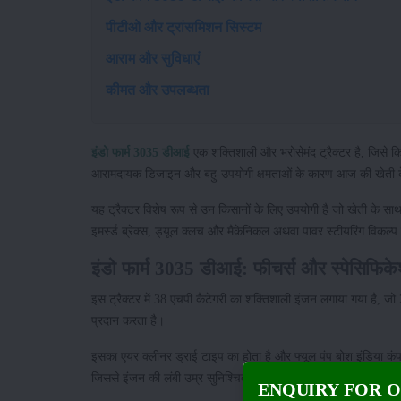
पीटीओ और ट्रांसमिशन सिस्टम
आराम और सुविधाएं
कीमत और उपलब्धता
इंडो फार्म 3035 डीआई
एक शक्तिशाली और भरोसेमंद ट्रैक्टर है, जिसे कि
आरामदायक डिजाइन और बहु-उपयोगी क्षमताओं के कारण आज की खेती क
यह ट्रैक्टर विशेष रूप से उन किसानों के लिए उपयोगी है जो खेती के साथ
इमर्स्ड ब्रेक्स, ड्यूल क्लच और मैकेनिकल अथवा पावर स्टीयरिंग विकल्
इंडो फार्म 3035 डीआई: फीचर्स और स्पेसिफिक
इस ट्रैक्टर में 38 एचपी कैटेगरी का शक्तिशाली इंजन लगाया गया है, ज
प्रदान करता है।
इसका एयर क्लीनर ड्राई टाइप का होता है और फ्यूल पंप बोश इंडिया कं
जिससे इंजन की लंबी उम्र सुनिश्चित होती है।
ENQUIRY FOR 