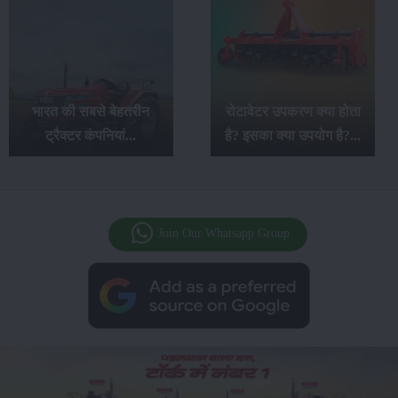
महिंद्रा ओजा सीरीज के 7
रोटावेटर उपकरण क्या होता
बेहतरीन ट्रैक्टर: खेती के
है? इसका क्या उपयोग है?...
लिए कमाल के विकल्प...
Join Our Whatsapp Group