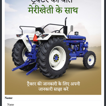
सम्पादकीय
अन्य
सोनालीका ट्रैक्टर सेल्स रिपोर्ट जुलाई 2026: घरेलू बाजार में
27.2 प्रतिशत की वृद्धि, 11442 ट्रैक्टर बेचे
05-Aug-2026
भारत में टॉप 5 लेटेस्ट ट्रैक्टर: जानें, कीमत और
स्पेसिफिकेशन्स
05-Aug-2026
महिंद्रा युवो टेक प्लस 585 4WD : कीमत, फीचर्स और
स्पेसिफिकेशन
04-Aug-2026
Name
वीएसटी टिलर्स ट्रैक्टर्स सेल्स रिपोर्ट जुलाई 2026: कंपनी ने
5450 पावर टिलर और 403 ट्रैक्टर बेचे