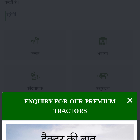
करती है।
श्रेणी
फसल
भंडारण
कीटनाशक
पशुपालन
ENQUIRY FOR OUR PREMIUM
TRACTORS
कृषि यंत्र
समाचार