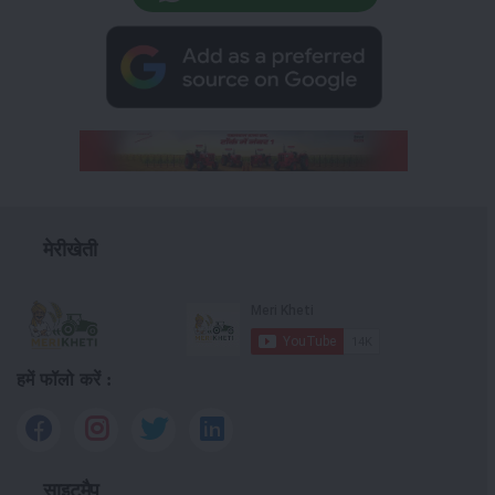
मेरीखेती
हमें फॉलो करें :
साइटमैप