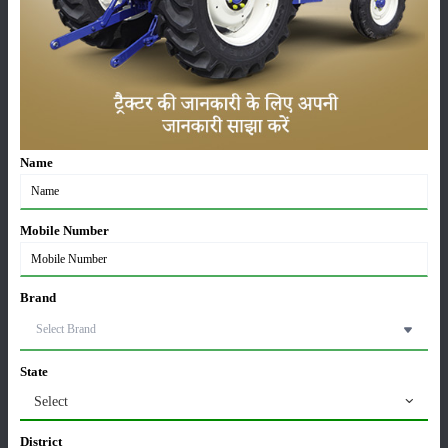
सम्पादकीय
अन्य
महिंद्रा युवो टेक प्लस 585 4WD: कीमत, फीचर्स और
स्पेसिफिकेशन
09-Aug-2026
Name
स्वराज 744 XT 4WD ट्रैक्टर: कीमत, फीचर्स, माइलेज और
स्पेसिफिकेशन्स 2026
08-Aug-2026
Mobile Number
भारत में टॉप 3 वाल्डो ट्रैक्टर: जानें, कीमत और स्पेसिफिकेशन
08-Aug-2026
Brand
रिटेल ट्रैक्टर सेल्स रिपोर्ट जुलाई 2026: बिक्री में 28.13% की
State
बढ़ोतरी, 117349 यूनिट्स बेचे
Select
07-Aug-2026
District