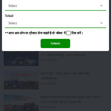
मैसी फर्ग्यूसन 6028 मैक्सप्रो वाइड ट्रैक: कीमत, फीचर्स और
Select
पूरी जानकारी
07-Aug-2026
Tehsil
Select
जॉन डियर 5060 E - 2WD एसी केबिन: 60 एचपी में खेती के
लिए बेस्ट ट्रैक्टर
**अगर आप लोन पर ट्रैक्टर लेना चाहते है तो 'बॉक्स' में
टिक
करें।
06-Aug-2026
Submit
सोनालीका ट्रैक्टर सेल्स रिपोर्ट जुलाई 2026: घरेलू बाजार में
27.2 प्रतिशत की वृद्धि, 11442 ट्रैक्टर बेचे
05-Aug-2026
भारत में टॉप 5 लेटेस्ट ट्रैक्टर: जानें, कीमत और
स्पेसिफिकेशन्स
05-Aug-2026
वीएसटी टिलर्स ट्रैक्टर्स सेल्स रिपोर्ट जुलाई 2026: कंपनी ने
5450 पावर टिलर और 403 ट्रैक्टर बेचे
04-Aug-2026