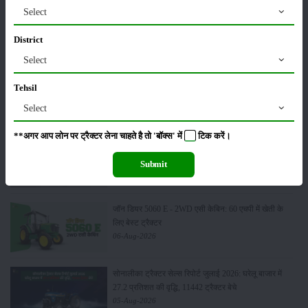
Select
कृषि यंत्र
समाचार
District
Select
Tehsil
सम्पादकीय
अन्य
Select
**अगर आप लोन पर ट्रैक्टर लेना चाहते है तो 'बॉक्स' में
टिक
करें।
मैसी फर्ग्यूसन 6028 मैक्सप्रो वाइड ट्रैक: कीमत, फीचर्स और
पूरी जानकारी
Submit
07-Aug-2026
जॉन डियर 5060 E - 2WD एसी केबिन: 60 एचपी में खेती के
लिए बेस्ट ट्रैक्टर
06-Aug-2026
सोनालीका ट्रैक्टर सेल्स रिपोर्ट जुलाई 2026: घरेलू बाजार में
27.2 प्रतिशत की वृद्धि, 11442 ट्रैक्टर बेचे
05-Aug-2026