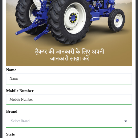
उत्तरदायित्व और बेहतर कॉर्पोरेट गवर्नेंस के सिद्धांतों पर विशेष ध्यान देते हुए ग्रामीण
समृद्धि को बढ़ावा देने और शहरी जीवन को बेहतर बनाने के उद्देश्य से कार्य कर रही है।
महिंद्रा का लक्ष्य आधुनिक तकनीक, नवाचार और टिकाऊ विकास के माध्यम से किसानों,
ग्राहकों और समाज के जीवन में सकारात्मक बदलाव लाना है।
श्रेणी
Name
फसल
भंडारण
Mobile Number
कीटनाशक
पशुपालन
Brand
State