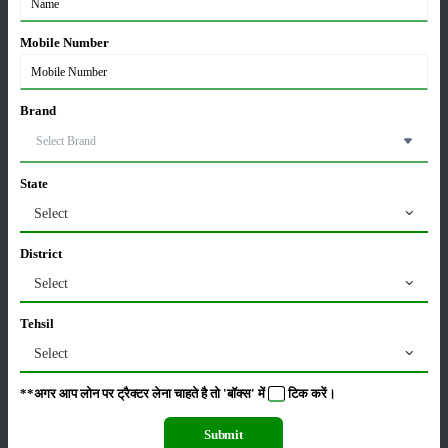
Mobile Number
सम्पादकीय
अन्य
Brand
जॉन डियर 5060 E - 2WD एसी केबिन: 60 एचपी में खेती के
लिए बेस्ट ट्रैक्टर
State
06-Aug-2026
Select
सोनालीका ट्रैक्टर सेल्स रिपोर्ट जुलाई 2026: घरेलू बाजार में
District
27.2 प्रतिशत की वृद्धि, 11442 ट्रैक्टर बेचे
Select
05-Aug-2026
Tehsil
भारत में टॉप 5 लेटेस्ट ट्रैक्टर: जानें, कीमत और
Select
स्पेसिफिकेशन्स
05-Aug-2026
**अगर आप लोन पर ट्रैक्टर लेना चाहते है तो 'बॉक्स' में
टिक
करें।
Submit
महिंद्रा युवो टेक प्लस 585 4WD : कीमत, फीचर्स और