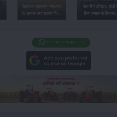
रोटावेटर उपकरण क्या होता
बेहतरीन ट्रैक्टर: खेती के
है? इसका क्या उपयोग है?...
लिए कमाल के विकल्प...
Join Our Whatsapp Group