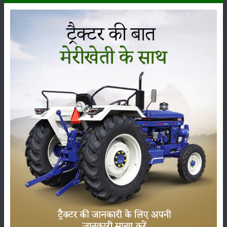
फार्मट्रैक 60 पावरमैक्स में आपको 16 फॉरवर्ड + 4 रिवर्स गियर्स मिल जाते हैं।
आयल इम्मरसेड ब्रेक ट्रैक्टर को अच्छा नियंत्रण प्रदान करते हैं।
इस ट्रैक्टर में पावर स्टीयरिंग हैं, जिससे की ट्रैक्टर को आसानी से चलाया जा
सकता हैं।
ट्रैक्टर की वजन उठाने की क्षमता 2500 किलोग्राम की दी गयी है।
इस ट्रैक्टर में फ्रंट टायर 7.5 x 16 के दिए गए है और रियर टायर 14.9 X 28
के दिए गए है।
इस ट्रैक्टर की कीमत लाख 8.00- 9.50 रूपए तक है। कीमत में कई स्थानों पर
थोड़ा फरक भी देखने को मिल जाता है।
5. जॉन डियर 5060 E
ये ट्रैक्टर बेजोड़ शक्ति और सुंदर डिज़ाइन के साथ आता है। 60 HP का इंजन
इस ट्रैक्टर में है, जो 2400 आरपीएम पर उत्कृष्ट प्रदर्शन करता है।
इस कैटेगिरी में
जॉन डियर 5060 E ट्रैक्टर
का एयर क्लीनर सबसे बड़ा है, जो
पूरे राइड के दौरान डस्टर-मुक्त एयर फिल्टर प्रदान करता है।
इस ट्रैक्टर में गियरबॉक्स 9 फॉरवर्ड + 3 रिवर्स / 12 फॉरवर्ड + 12 रिवर्स के
ऑप्शन में दिया गया है।
इस ट्रैक्टर में तेल में डूबे हुए डिस्क ब्रेक्स दिए गए है जिससे की ट्रैक्टर को