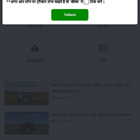
**अगर आप लोन पर ट्रैक्टर लेना चाहते है तो 'बॉक्स' में
टिक
करें।
Submit
कृषि यंत्र
समाचार
सम्पादकीय
अन्य
स्वराज 744 XT 4WD ट्रैक्टर: कीमत, फीचर्स, माइलेज और
स्पेसिफिकेशन्स 2026
08-Aug-2026
भारत में टॉप 3 वाल्डो ट्रैक्टर: जानें, कीमत और स्पेसिफिकेशन
08-Aug-2026