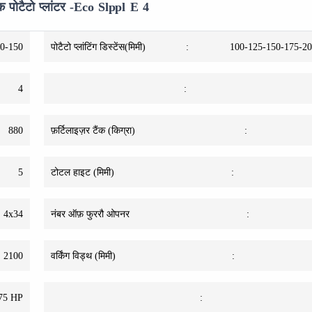
 पोटैटो प्लांटर -Eco Slppl E 4
0-150
पोटैटो प्लांटिंग डिस्टेंस(मिमी)
:
100-125-150-175-20
4
:
880
फ़र्टिलाइज़र टैंक (किग्रा)
:
5
टोटल हाइट (मिमी)
:
4x34
नंबर ऑफ़ फुररौ ओपनर
:
2100
वर्किंग विड्थ (मिमी)
:
75 HP
: