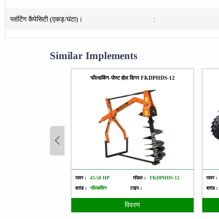
प्लांटिंग कैपेसिटी (एकड़/घंटा)।
:
Similar Implements
फील्डकिंग-पोस्ट होल डिगर FKDPHDS-12
पावर :
45-50 HP
मॉडल :
FKDPHDS-12
पावर :
ब्रांड :
फील्डकिंग
टाइप :
ब्रांड :
विवरण