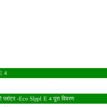
 E 4
 प्लांटर -Eco Slppl E 4 पूरा विवरण