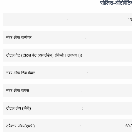
सोलिस-ऑटोमैटिक
:
13
नंबर ऑफ़ कन्वेयर
:
टोटल वेट (टोटल वेट (अनलेडेन) (किलो। लगभग।))
:
नंबर ऑफ़ रिज मेकर
:
नंबर ऑफ़ कपस
:
टोटल लेंथ (मिमी)
:
ट्रैक्टर पॉवर(एचपी)
:
60-