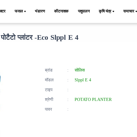
ैक्टर
फसल
भंडारण
कीटनाशक
पशुपालन
कृषि यंत्र
समाचार
ोटैटो प्लांटर -Eco Slppl E 4
ब्रांड
:
सोलिस
मॉडल
:
Slppl E 4
टाइप
:
श्रेणी
:
POTATO PLANTER
पावर
: