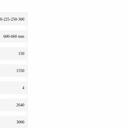
0-225-250-300
600-660 mm
150
1550
4
2640
3000