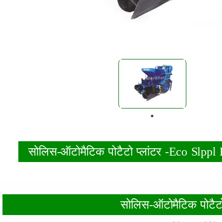
सोलिस-ऑटोमैटिक पोटैटो प्लांटर -Eco Slppl
सोलिस-ऑटोमैटिक पोटैटो