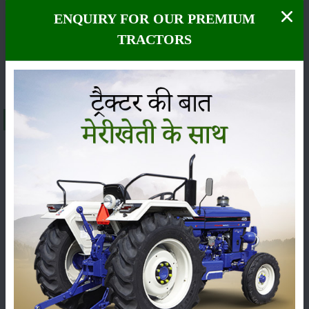
ENQUIRY FOR OUR PREMIUM
TRACTORS
सम्पादकीय
अन्य
About एग्री किंग T54
भारत में
एग्री किंग T54
ट्रैक्टर की एक्स-शोरूम कीमत लगभग
₹
6.22 to 6.47 Lakh
के बीच है। इसकी कीमत राज्य, आरटीओ शुल्क
और अन्य स्थानीय टैक्स के आधार पर अलग-अलग हो सकती है।
49
HP
श्रेणी का यह ट्रैक्टर अपनी दमदार परफॉर्मेंस, आधुनिक तकनीक
और भरोसेमंद गुणवत्ता के कारण किसानों के बीच तेजी से लोकप्रिय हो
रहा है।
यदि आप इस ट्रैक्टर के फीचर्स, कीमत, 2026 ऑन-रोड प्राइस, यूजर