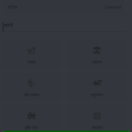
स्टेटस
:
Launched
श्रेणी
फसल
भंडारण
कीटनाशक
पशुपालन
कृषि यंत्र
समाचार