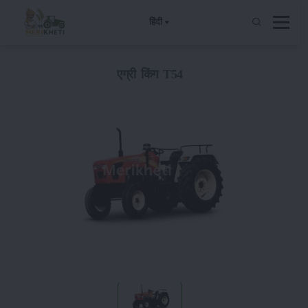
हिंदी
एग्री किंग T54