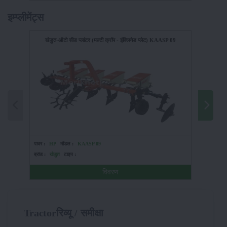
इम्प्लीमेंट्स
खेडुत-ऑटो सीड प्लांटर (मल्टी क्रॉप - इंक्लिनेड प्लेट) KAASP 09
पावर :
HP
मॉडल :
KAASP 09
पावर :
120
ब्रांड :
खेडुत
टाइप :
ब्रांड :
ट
विवरण
Tractorरिव्यू / समीक्षा