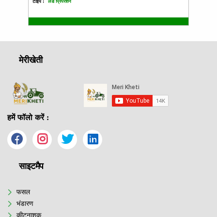
टाइप :
लैंड प्रिपरेशन
टाइप :
मेरीखेती
हमें फॉलो करें :
साइटमैप
फसल
भंडारण
कीटनाशक