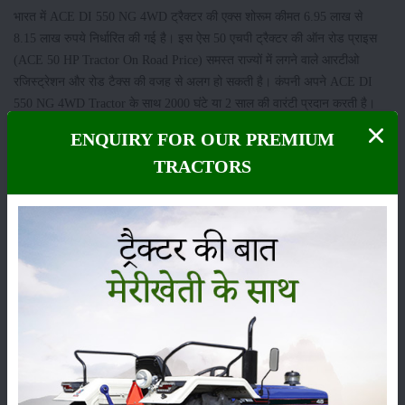
भारत में ACE DI 550 NG 4WD ट्रैक्टर की एक्स शोरूम कीमत 6.95 लाख से
8.15 लाख रुपये निर्धारित की गई है। इस ऐस 50 एचपी ट्रैक्टर की ऑन रोड प्राइस
(ACE 50 HP Tractor On Road Price) समस्त राज्यों में लगने वाले आरटीओ
रजिस्ट्रेशन और रोड टैक्स की वजह से अलग हो सकती है। कंपनी अपने ACE DI
550 NG 4WD Tractor के साथ 2000 घंटे या 2 साल की वारंटी प्रदान करती है।
ENQUIRY FOR OUR PREMIUM
श्रेणी
TRACTORS
फसल
भंडारण
कीटनाशक
पशुपालन