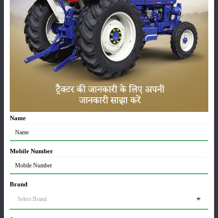
कृषि यंत्र
समाचार
सम्पादकीय
अन्य
मैसी फर्ग्यूसन 6028 मैक्सप्रो वाइड ट्रैक: कीमत, फीचर्स और
Name
पूरी जानकारी
07-Aug-2026
Mobile Number
जॉन डियर 5060 E - 2WD एसी केबिन: 60 एचपी में खेती के
लिए बेस्ट ट्रैक्टर
06-Aug-2026
Brand
सोनालीका ट्रैक्टर सेल्स रिपोर्ट जुलाई 2026: घरेलू बाजार में