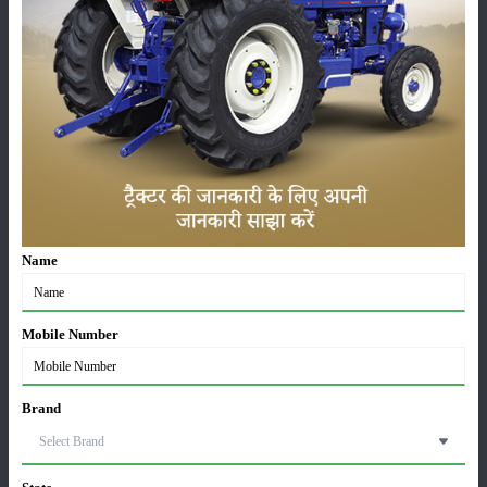
कृषि यंत्र
समाचार
सम्पादकीय
अन्य
स्वराज 744 XT 4WD ट्रैक्टर: कीमत, फीचर्स, माइलेज और
Name
स्पेसिफिकेशन्स 2026
08-Aug-2026
Mobile Number
भारत में टॉप 3 वाल्डो ट्रैक्टर: जानें, कीमत और स्पेसिफिकेशन
08-Aug-2026
Brand
रिटेल ट्रैक्टर सेल्स रिपोर्ट जुलाई 2026: बिक्री में 28.13% की
बढ़ोतरी, 117349 यूनिट्स बेचे