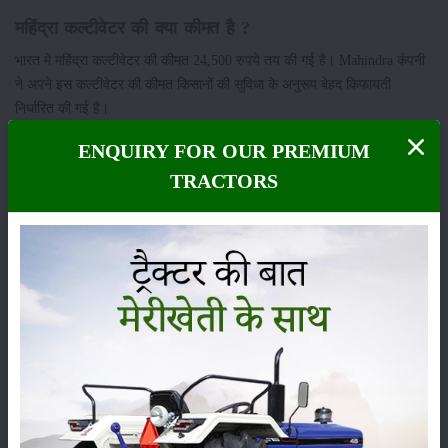
महिंद्रा कल्टीवेटर की क्या कीमत है ?
भारत में महिंद्रा कल्टीवेटर की कीमत 24,500 रुपये तय की गई है। Mahindra कंपनी
ने अपने इस कल्टीवेटर की कीमत किसानों की सुविधा के अनुरूप बेहद किफायती
निर्धारित की गई है।
श्रेणी
ENQUIRY FOR OUR PREMIUM
TRACTORS
फसल
भंडारण
कीटनाशक
पशुपालन