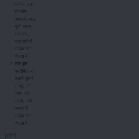
बरसीम, उड़द,
सोयाबीन,
मूंगफली, आलू,
मूली, गाजर,
शकरकद,
चना आदि मे
अधिक लाभ
मिलता है।
डक फुट
कल्टीवेटर
से
उथली जुताई
से गेहूं, जौ,
ज्वार, जई,
सरसों, आदि
फसलों में
अधिक लाभ
मिलता है।
श्रेणी