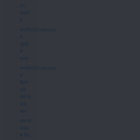
इस
प्रकार
हैं:-
कल्टीवेटर(Cultivator)
से
जुताई
के
फायदे
कल्टीवेटर(Cultivator)
से
मिलने
वाले
खेती के
अन्य
लाभ
कौन सी
फसल
के लिए