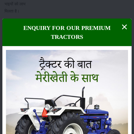
भाइयों को लाभ
मिलता है।
2.फसल के बीच में
ENQUIRY FOR OUR PREMIUM
निराई-गुड़ाई
TRACTORS
कल्टीवेटर(Cultivator)
से किये जाने के लिए
फसलों को कतार में
बोया जाता है। इससे
किसान भाइयों को
यह लाभ होता है कि
कतार में बीज बोने से
बीज की बर्बादी नहीं
होती है और फसल भी
अधिक होती है।
ये भी पढ़े:
धान की
फसल काटने के
उपकरण, छोटे