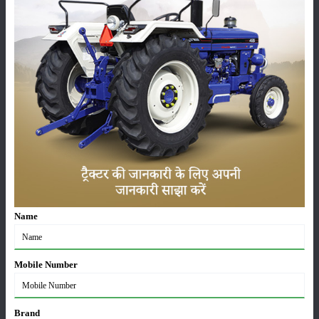
कीटनाशक
पशुपालन
कृषि यंत्र
समाचार
सम्पादकीय
अन्य
Name
जॉन डियर 5060 E - 2WD एसी केबिन: 60 एचपी में खेती के
Mobile Number
लिए बेस्ट ट्रैक्टर
06-Aug-2026
Brand