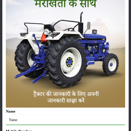
फसल
भंडारण
कीटनाशक
पशुपालन
कृषि यंत्र
समाचार
Name
सम्पादकीय
अन्य