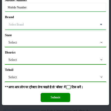
Mobile Number
Brand
रिटेल ट्रैक्टर सेल्स रिपोर्ट जुलाई 2026: बिक्री में 28.13% की
बढ़ोतरी, 117349 यूनिट्स बेचे
07-Aug-2026
State
मैसी फर्ग्यूसन 6028 मैक्सप्रो वाइड ट्रैक: कीमत, फीचर्स और
Select
पूरी जानकारी
07-Aug-2026
District
Select
जॉन डियर 5060 E - 2WD एसी केबिन: 60 एचपी में खेती के
लिए बेस्ट ट्रैक्टर
Tehsil
06-Aug-2026
Select
**अगर आप लोन पर ट्रैक्टर लेना चाहते है तो 'बॉक्स' में
टिक
करें।
सोनालीका ट्रैक्टर सेल्स रिपोर्ट जुलाई 2026: घरेलू बाजार में
27.2 प्रतिशत की वृद्धि, 11442 ट्रैक्टर बेचे
Submit
05-Aug-2026