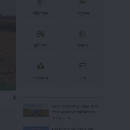
कीटनाशक
पशुपालन
कृषि यंत्र
समाचार
सम्पादकीय
अन्य
स्वराज 744 XT 4WD ट्रैक्टर: कीमत,
फीचर्स, माइलेज और स्पेसिफिकेशन्स
2026
08-Aug-2026
भारत में टॉप 3 वाल्डो ट्रैक्टर: जानें,