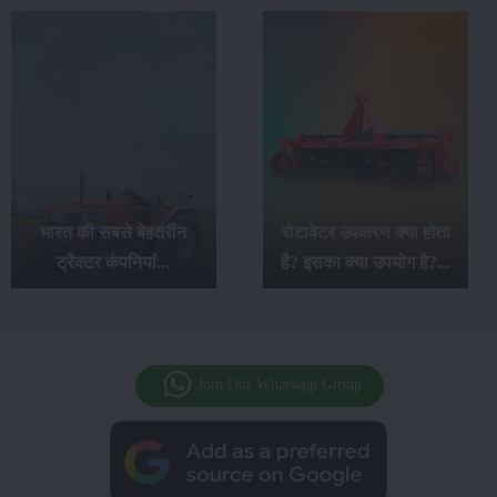
महिंद्रा ओजा सीरीज के 7
रोटावेटर उपकरण क्या होता
बेहतरीन ट्रैक्टर: खेती के
है? इसका क्या उपयोग है?...
लिए कमाल के विकल्प...
Join Our Whatsapp Group