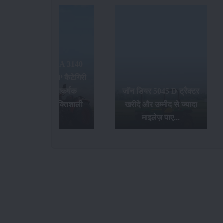
जॉन डियर 5045 D ट्रैक्टर
खरीदे और उम्मीद से ज्यादा
भारत की सबसे बेहतरीन
माइलेज़ पाए...
ट्रैक्टर कंपनियां...