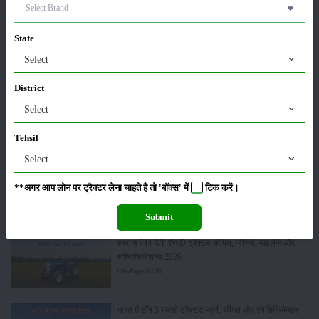
कीटनाशक
पशुपालन
State
Select
District
कृषि यंत्र
समाचार
Select
Tehsil
Select
सम्पादकीय
अन्य
**अगर आप लोन पर ट्रैक्टर लेना चाहते है तो 'बॉक्स' में
टिक
करें।
Submit
स्वराज 744 XT 4WD ट्रैक्टर: कीमत, फीचर्स, माइलेज और
स्पेसिफिकेशन्स 2026
08-Aug-2026
भारत में टॉप 3 वाल्डो ट्रैक्टर: जानें, कीमत और स्पेसिफिकेशन