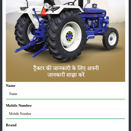
इसमें रोटावेटर, ट्रिलर, हल आदि कृषि उपकरणों को पॉवर देने के लिए शानदार 46.8
पीटीओ एचपी है। पॉवर ट्रैक यूरो 55 ट्रैक्टर एक 50 एचपी ट्रैक्टर है जो ₹ 8.09 -
8.42 लाख रुपये की कीमत पर उपलब्ध है। इसकी कीमत में कई स्थानों पर फरक भी
देखने को मिलता है।
मेरीखेति आपको कृषि से जुड़ी हर नई जानकारी से अवगत कराते रहते हैं। इसके तहत
ट्रैक्टरों के नए मॉडलों और उनके खेतों में उपयोग से संबंधित अपडेट लगातार साझा
किए जाते हैं। साथ ही,
स्वराज
,
महिंद्रा
,
न्यू हॉलैंड
,
वीएसटी
, और
मैसी फर्ग्यूसन
प्रमुख
ट्रैक्टर कंपनियों के सभी ट्रैक्टर से जुड़ी सम्पूर्ण जानकारी आपको देती है।
श्रेणी
Name
Mobile Number
फसल
भंडारण
Brand