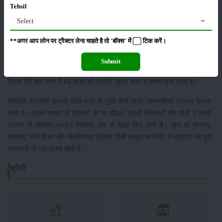
टिकाऊ और स्थिर बनाता है।
Tehsil
Select
इसके अलावा 32 मिमी का सॉलिड स्क्वायर रॉड गैंग बोल्ट और मजबूत एक्सल मशीन को
बेहतर संतुलन प्रदान करते हैं। फ्रंट गैंग में नॉच्ड डिस्क और रियर गैंग में प्लेन डिस्क
**अगर आप लोन पर ट्रैक्टर लेना चाहते है तो 'बॉक्स' में
टिक
करें।
का संयोजन मिट्टी की प्रभावी कटाई और समतलीकरण में मदद करता है। अलग-अलग
डिस्क संख्या और कटिंग चौड़ाई के कारण किसान अपनी खेती और जमीन के अनुसार
Submit
उपयुक्त मॉडल चुन सकते हैं। भारी वजन और मजबूत बेयरिंग हब की वजह से यह
डिस्क हैरो कम समय में बड़े क्षेत्र की प्रभावी जुताई करने में सक्षम माना जाता है।
मेरीखेति प्लेटफॉर्म आपको खेती-बाड़ी से जुड़ी सभी ताज़ा जानकारियां उपलब्ध कराता
रहता है। इसके माध्यम से ट्रैक्टरों के नए मॉडल, उनकी विशेषताएँ और खेतों में उनके
उपयोग से संबंधित अपडेट नियमित रूप से साझा किए जाते हैं। साथ ही
करतार
,
आयशर
,
जॉन डियर
और
सेलस्टियल ट्रैक्टर
जैसी प्रमुख कंपनियों के ट्रैक्टरों की पूरी
जानकारी भी यहां प्राप्त होती है।
श्रेणी