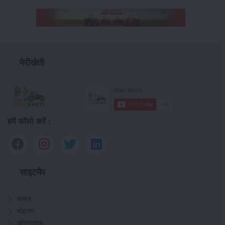
मेरीखेती
हमें फॉलो करें :
साइटमैप
फसल
भंडारण
कीटनाशक