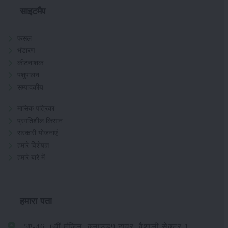
साइटमैप
फसल
भंडारण
कीटनाशक
पशुपालन
सम्पादकीय
मासिक पत्रिका
प्रगतिशील किसान
सरकारी योजनाएं
हमारे विशेषज्ञ
हमारे बारे में
हमारा पता
5ए-46, 6वीं मंजिल, क्लाउड9 टावर, वैशाली सेक्टर 1,