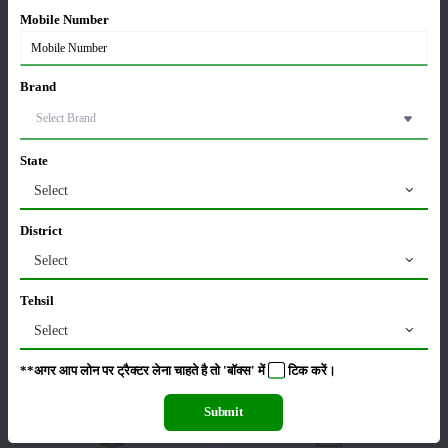
श्रेणी
Mobile Number
Brand
फसल
भंडारण
State
Select
District
कीटनाशक
पशुपालन
Select
Tehsil
Select
कृषि यंत्र
समाचार
**अगर आप लोन पर ट्रैक्टर लेना चाहते है तो 'बॉक्स' में
टिक
करें।
Submit