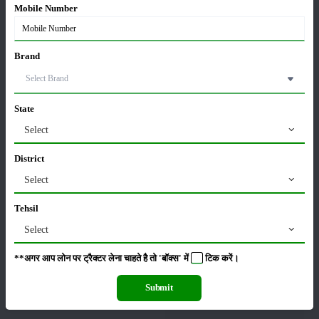
श्रेणी
Mobile Number
Brand
फसल
भंडारण
State
Select
District
कीटनाशक
पशुपालन
Select
Tehsil
Select
कृषि यंत्र
समाचार
**अगर आप लोन पर ट्रैक्टर लेना चाहते है तो 'बॉक्स' में
टिक
करें।
Submit