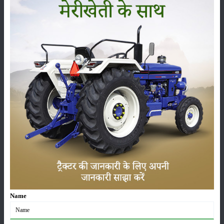
ये भी पढ़ें:
भारत में सबसे ज्यादा बिकने वाले महिंद्रा कंपनी के टॉप 5 ट्रैक्टर मॉडल्स
7. जॉन डियर 5042 D ट्रैक्टर
जॉन डियर 5042 D ट्रैक्टर
में 42 HP का इंजन है, जिसमें 3 सिलेंडर दिए गए
हैं।
इसमें 8 फॉरवर्ड + 4 रिवर्स गियरबॉक्स और ड्यूल क्लच है।
ट्रैक्टर के आगे के टायर 6.00x16 और पीछे के टायर 13.6x28 हैं।
इसकी पीटीओ क्षमता 35.7 HP है और ट्रैक्टर का कुल वजन 1600 किलोग्राम
है।
जॉन डियर 5042 D ट्रैक्टर की कीमत 6.80 - 7.30 लाख रुपये तक है।
मेरीखेती पर आपको हर प्रकार की जानकारी मिलती है। हम आपको हमेशा अपडेट
रखते है जिससे की आपको
पशुपालन
,
ट्रैक्टर
,
कृषि मशीने
और
अन्य खेती से जुड़ी
सम्पूर्ण जानकारी
मिलती रहती हैं।
इसके अलावा हमारी वेबसाइट पर आप
मैसी फ़र्ग्यूसन
,
न्यू हॉलैंड
,
सोनालीका
,
स्वराज
,
कुबोटा
,
महिंद्रा
,
प्रीत
और
अन्य ट्रैक्टर कंपनियों के हर प्रकार के ट्रैक्टरों
की
Name
जानकारी आसानी से प्राप्त कर सकते है।