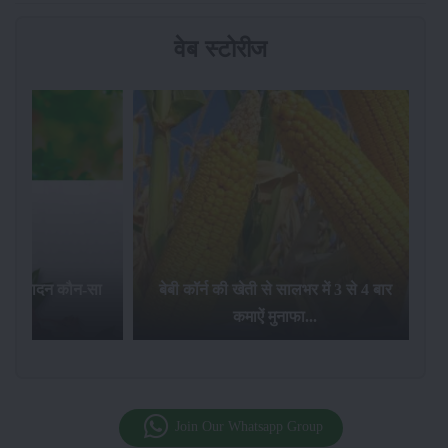
वेब स्टोरीज
का उत्पादन कौन-सा
बेबी कॉर्न की खेती से सालभर में 3 से 4 बार
है...
कमाऐं मुनाफा...
Join Our Whatsapp Group