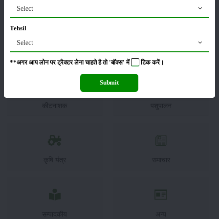
Select
Tehsil
Select
फसल
भंडारण
**अगर आप लोन पर ट्रैक्टर लेना चाहते है तो 'बॉक्स' में
टिक
करें।
Submit
कीटनाशक
पशुपालन
कृषि यंत्र
समाचार
सम्पादकीय
अन्य