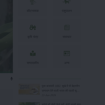
कीटनाशक
पशुपालन
कृषि यंत्र
समाचार
सम्पादकीय
अन्य
पूसा बासमती 1882: सूखे में भी बेहतरीन
उत्पादन देने वाली भारत की पहली सूखा-
सहिष्णु बासमती किस्म
22-Jun-2026
करेले की खेती कैसे करें: होगी लाखों रुपए