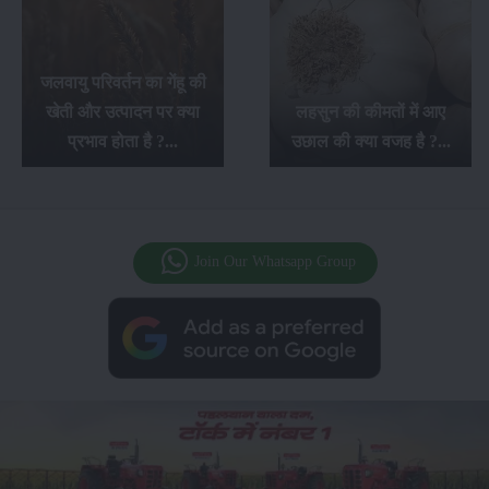
सफ़ेद मूसली की
 का गेंहू की
में सम्पूर्ण 
दन पर क्या
लहसुन की कीमतों में आए
खेती से किसा
 है ?...
उछाल की क्या वजह है ?...
अच्छा 
Join Our Whatsapp Group