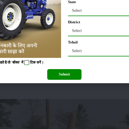
State
Select
District
Select
Tehsil
Select
 है तो 'बॉक्स' में
टिक
करें।
िया या चैंपा से फसल को बचाया जा सकता हैं। हल्के बीज व तैरते हुए कचरे को जला देना चा
Submit
ाद बोने के काम में लेना चाहिये। उपरोक्त उपचार के बाद प्रति किलोग्राम बीज को 3 ग्राम थायर
.सी. प्रति कि.ग्रा. बीज की दर से उपचारित करें।