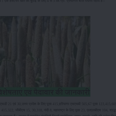
रें। एक हैक्टेयर खेत की बुवाई के लिए 4 से 5 कि.ग्रा. प्रमाणित बीज पर्याप्त रहता है।
ए आरएचडी 21 एवं 30,उत्तर प्रदेश के लिए पूसा 415,हरियाणा एचएचबी 505,67 पूसा 123,415,6
 415,322, जीबीएच 15, 30,318, नंदी 8, महाराष्ट्र के लिए पूसा 23, एलएलबीएच 104, श्रद्धा