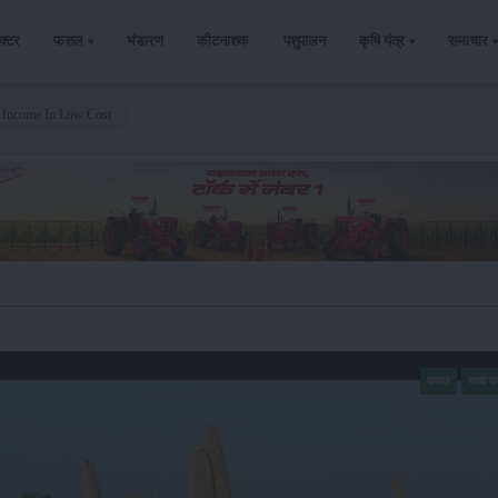
ैक्टर
फसल
भंडारण
कीटनाशक
पशुपालन
कृषि यंत्र
समाचार
d Income In Low Cost
फसल
खाद्य 