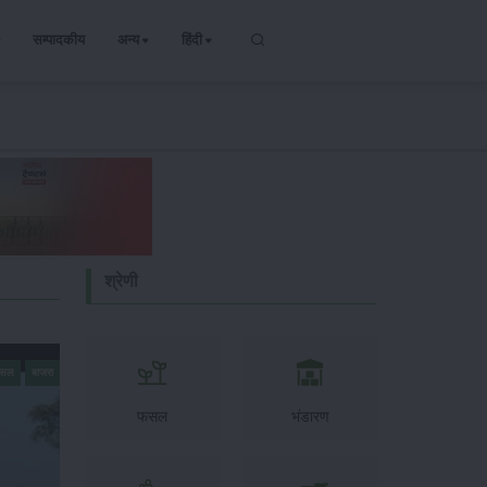
सम्पादकीय
अन्य
हिंदी
श्रेणी
फसल
बाजरा
फसल
भंडारण