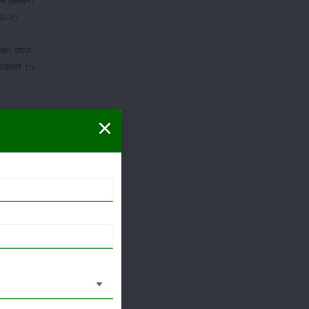
ें किसानों
40-45
।
ी औसत उपज
ं पककर 15-