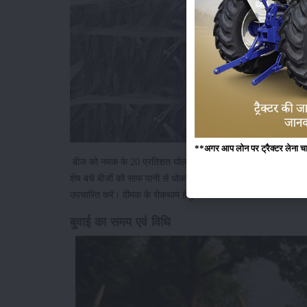
**अगर आप लोन पर ट्रैक्टर लेना चाहते
बीज को नमक के 20 प्रतिशत घोल में लगभग पांच मिनट तक डुबो कर गून्द
शेष बचे बीजों को साफ पानी से धोकर अच्छी प्रकार छाया में सुखाने के ब
उपचारित करें। दीमक के रोकथाम हेतु 4 मिलीलीटर क्लोरीपायरीफॉस 20 ई
बुवाई का समय एवं विधि