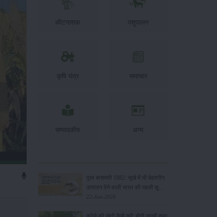
कीटनाशक
पशुपालन
कृषि यंत्र
समाचार
सम्पादकीय
अन्य
पूसा बासमती 1882: सूखे में भी बेहतरीन
उत्पादन देने वाली भारत की पहली सूखा-
सहिष्णु बासमती किस्म
22-Jun-2026
करेले की खेती कैसे करें: होगी लाखों रुपए