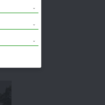
हिये। तथा
म दवा से