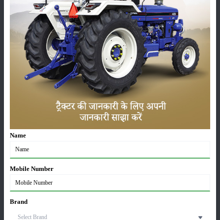
कीटनाशक
पशुपालन
कृषि यंत्र
समाचार
सम्पादकीय
अन्य
Name
रिटेल ट्रैक्टर सेल्स रिपोर्ट जुलाई 2026: बिक्री में 28.13% की
बढ़ोतरी, 117349 यूनिट्स बेचे
Mobile Number
07-Aug-2026
मैसी फर्ग्यूसन 6028 मैक्सप्रो वाइड ट्रैक: कीमत, फीचर्स और
Brand
पूरी जानकारी
07-Aug-2026