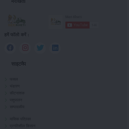
मेरीखेती
हमें फॉलो करें :
साइटमैप
फसल
भंडारण
कीटनाशक
पशुपालन
सम्पादकीय
मासिक पत्रिका
प्रगतिशील किसान