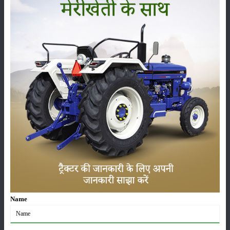
फसल
भंडारण
कीटनाशक
पशुपालन
कृषि यंत्र
समाचार
Name