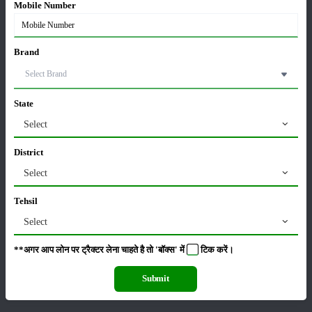
सम्पादकीय
अन्य
Mobile Number
Brand
लाड़ली बहना योजना की 36वीं किस्त जारी, करोड़ों महिलाओं के
खातों में पहुंचे 1500 रुपये
16-May-2026
State
Select
ट्रैक्टर बिक्री में महिंद्रा ने अप्रैल 2026 में दर्ज की 20% से
अधिक वृद्धि
01-May-2026
District
Select
Sonalika Tractors Achieves Record Sales of 1,80,504
Tehsil
Units in FY’26
02-Apr-2026
Select
**अगर आप लोन पर ट्रैक्टर लेना चाहते है तो 'बॉक्स' में
टिक
करें।
मसूर की एमएसपी खरीद पर सरकार से मिली मंजूरी: किसानों को
मिली बड़ी राहत
Submit
28-Mar-2026