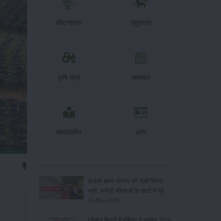
कीटनाशक
पशुपालन
कृषि यंत्र
समाचार
सम्पादकीय
अन्य
लाड़ली बहना योजना की 36वीं किस्त
जारी, करोड़ों महिलाओं के खातों में पहुंचे
1500 रुपये
16-May-2026
ट्रैक्टर बिक्री में महिंद्रा ने अप्रैल 2026