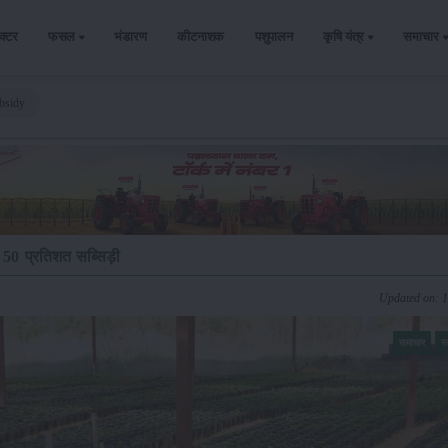
ैक्टर
फसल
भंडारण
कीटनाशक
पशुपालन
कृषि यंत्र
समाचार
bsidy
 50 प्रतिशत सब्सिड़ी
Updated on: 
समाचार
स