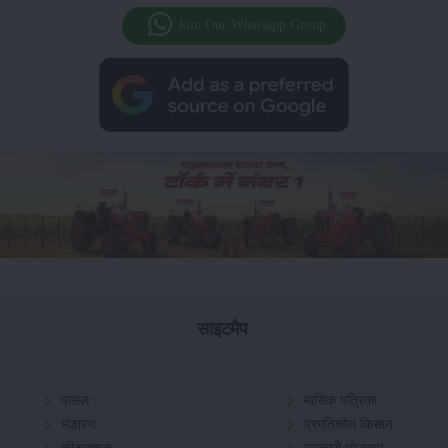
Join Our Whatsapp Group
साइटमैप
फसल
मासिक पत्रिका
भंडारण
प्रगतिशील किसान