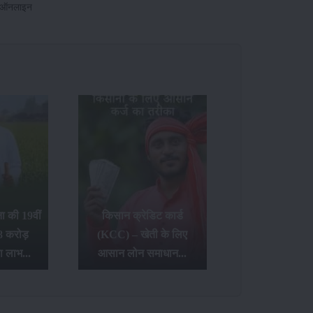
ें ऑनलाइन
 की 19वीं
किसान क्रेडिट कार्ड
8 करोड़
(KCC) – खेती के लिए
ा लाभ...
आसान लोन समाधान...