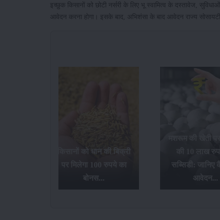
इच्छुक किसानों को छोटी नर्सरी के लिए भू स्वामित्व के दस्तावेज, सुवि
आवेदन करना होगा। इसके बाद, अभिशंसा के बाद आवेदन राज्य सोसायटी
मशरूम की खेती प
गन फ्रूट
किसानों को धान की बिक्री
की 10 लाख रुप
 देगी
पर मिलेगा 100 रुपये का
सब्सिडी: जानिए कै
ड़ी...
बोनस...
आवेदन...