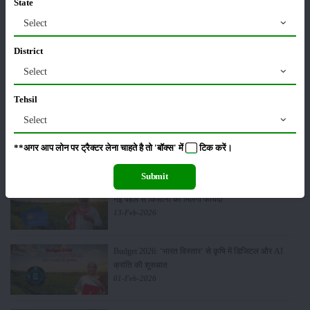
Units in FY’26
State
02-Apr-2026
Select
District
मसूर की एमएसपी खरीद पर सरकार से मिली मंजूरी: किसानों को
मिली बड़ी राहत
Select
28-Mar-2026
Tehsil
Select
पूसा कृषि विज्ञान मेला 2026: 25–27 फरवरी को आयोजन
24-Feb-2026
**अगर आप लोन पर ट्रैक्टर लेना चाहते है तो 'बॉक्स' में
टिक
करें।
Submit
किसान क्रेडिट कार्ड (KCC) में बड़े सुधार की तैयारी: RBI की
नई पहल से किसानों को मिलेगा फायदा
13-Feb-2026
Budget 2026: ‘भारत विस्तार’ से कृषि में डिजिटल और AI
क्रांति की शुरुआत
01-Feb-2026