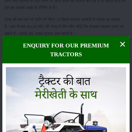
अगर आप मशरूम की बड़े पैमाने पर खेती करने की योजना बना रहे हैं तो बेहतर होगा कि
एक बार इसकी अच्छे से ट्रेनिंग ले लें।
जगह की बात करें तो प्रति वर्ग मीटर 10 किलो मशरूम आसानी से उगाया जा सकता
है। कम से कम 40x30 फीट की जगह में तीन फीट चौड़े रैक बनाकर मशरूम उगाए जा
सकते हैं। इससे आप अच्छा मुनाफा कमा सकते है।
ENQUIRY FOR OUR PREMIUM
श्रेणी
TRACTORS
फसल
भंडारण
कीटनाशक
पशुपालन