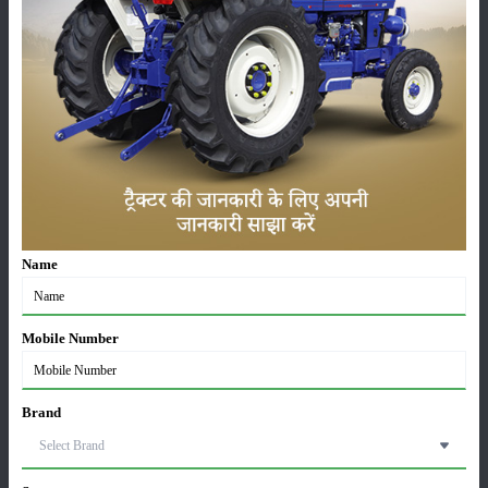
कृषि यंत्र
समाचार
सम्पादकीय
अन्य
लाड़ली बहना योजना की 36वीं किस्त जारी, करोड़ों महिलाओं के
Name
खातों में पहुंचे 1500 रुपये
16-May-2026
Mobile Number
ट्रैक्टर बिक्री में महिंद्रा ने अप्रैल 2026 में दर्ज की 20% से
अधिक वृद्धि
01-May-2026
Brand
Sonalika Tractors Achieves Record Sales of 1,80,504