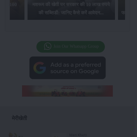
पर
किसानों को धान की बिक्री पर मिलेगा 100
मशरूम की खेती
रुपये का बोनस...
की सब्सिडी:
Join Our Whatsapp Group
मेरीखेती