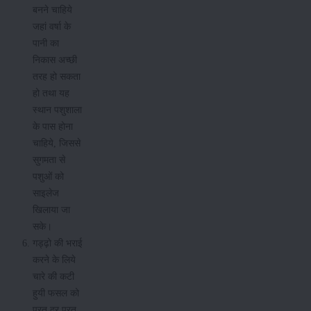
बनने चाहिये
जहां वर्षा के
पानी का
निकास अच्छी
तरह हो सकता
हो तथा यह
स्थान पशुशाला
के पास होना
चाहिये, जिससे
सुगमता से
पशुओं को
साइलेज
खिलाया जा
सके।
गड्ढ़ो की भराई
करने के लिये
चारे की कटी
हुयी फसल को
परत दर परत