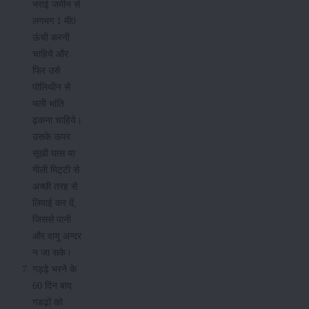
भराई जमीन से
लगभग 1 मी0
ऊंची करनी
चाहिये और
फिर उसे
पोलिथीन से
भली भांति
ढ़कना चाहिये।
उसके ऊपर
सूखी घास या
गीली मिट्टी से
अच्छी तरह से
लिपाई कर दें,
जिससे पानी
और वायु अन्दर
न जा सके।
गड्ढ़े भरने के
60 दिन बाद
गडढ़ों को