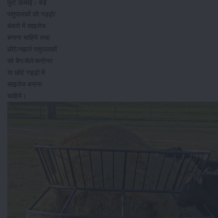
फुट ऊंचाई। बडे़
पशुपालकों को गड्ढ़ो/
बंकरो में साइलेज
बनाना चाहिये तथा
छोटे/मझले पशुपालकों
को बैग/थैले/कन्टेनर
या छोटे गड्ढ़ो में
साइलेज बनाना
चाहिये।