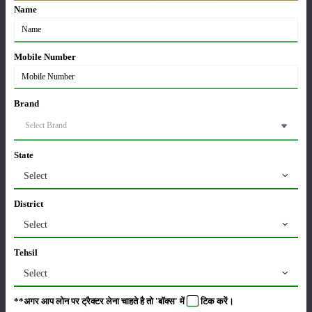
Name
विवेकपूर्ण उपयोग को एकीकृत करता है, आवश्यक है।
चल रहे अनुसंधान और तकनीकी प्रगति सफेद तना सड़न के प्रभाव को कम करने और
फ्रेंच बीन फसलों की निरंतर उत्पादकता सुनिश्चित करने के लिए स्थायी समाधान
Mobile Number
विकसित करने में महत्वपूर्ण भूमिका निभाएगी।
श्रेणी
Brand
State
Select
फसल
भंडारण
District
Select
Tehsil
कीटनाशक
पशुपालन
Select
**अगर आप लोन पर ट्रैक्टर लेना चाहते है तो 'बॉक्स' में
टिक
करें।