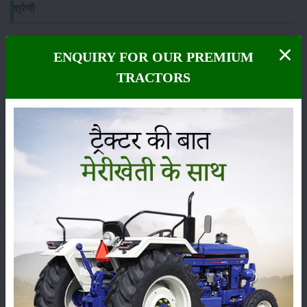
श्रेणी
ENQUIRY FOR OUR PREMIUM
TRACTORS
फसल
भंडारण
कीटनाशक
पशुपालन
कृषि यंत्र
समाचार