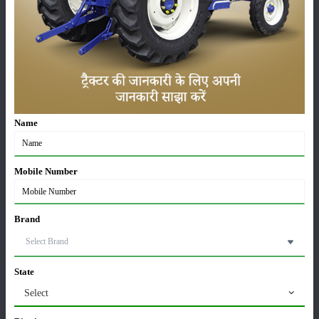
सम्पादकीय
अन्य
पूसा बासमती 1882: सूखे में भी बेहतरीन उत्पादन देने वाली
भारत की पहली सूखा-सहिष्णु बासमती किस्म
22-Jun-2026
Name
करेले की खेती कैसे करें: होगी लाखों रुपए की कमाई
29-May-2026
Mobile Number
सीताफल की खेती कैसे करें: होगी लाखों रुपए की कमाई
Brand
21-May-2026
State
ग्वार की खेती कैसे करें: जानें खेती का सही समय और उन्नत
किस्में
Select
17-May-2026