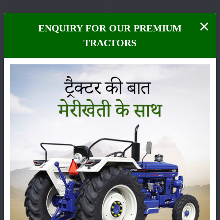
ENQUIRY FOR OUR PREMIUM
TRACTORS
फसल
भंडारण
कीटनाशक
पशुपालन
कृषि यंत्र
समाचार
सम्पादकीय
अन्य