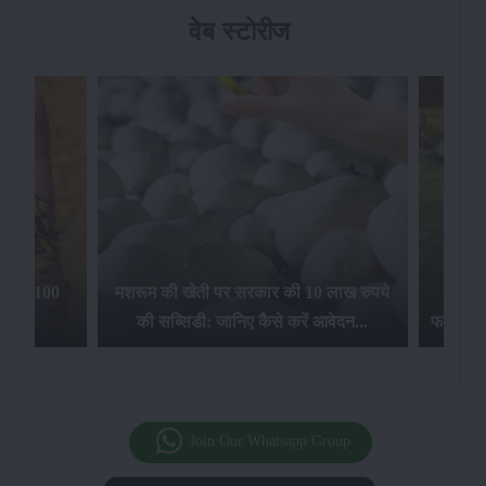
वेब स्टोरीज
िलेगा 100
मशरूम की खेती पर सरकार की 10 लाख रुपये
की सब्सिडी: जानिए कैसे करें आवेदन...
फसल बीम
Join Our Whatsapp Group