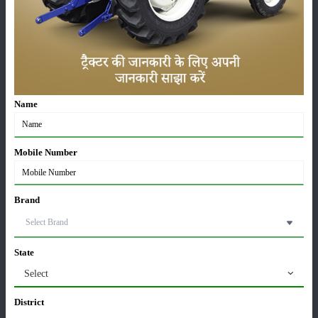
लाड़ली बहना योजना की 36वीं किस्त जारी, करोड़ों महिलाओं के
खातों में पहुंचे 1500 रुपये
16-May-2026
ट्रैक्टर बिक्री में महिंद्रा ने अप्रैल 2026 में दर्ज की 20% से
Name
अधिक वृद्धि
01-May-2026
Mobile Number
Sonalika Tractors Achieves Record Sales of 1,80,504
Units in FY’26
02-Apr-2026
Brand
मसूर की एमएसपी खरीद पर सरकार से मिली मंजूरी: किसानों को
मिली बड़ी राहत
State
28-Mar-2026
Select
District
पूसा कृषि विज्ञान मेला 2026: 25–27 फरवरी को आयोजन
24-Feb-2026