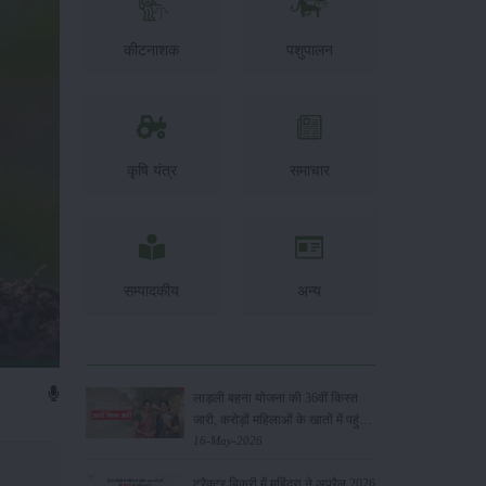
कीटनाशक
पशुपालन
कृषि यंत्र
समाचार
सम्पादकीय
अन्य
लाड़ली बहना योजना की 36वीं किस्त
जारी, करोड़ों महिलाओं के खातों में पहुंचे
1500 रुपये
16-May-2026
ट्रैक्टर बिक्री में महिंद्रा ने अप्रैल 2026