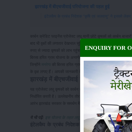
झारखंड़ में बीएचजीवाई परियोजना की पहल हुई
इंटेलकैप के प्रबंध निदेशक "कृषि एवं जलवायु" ने इसको लेकर
कार्बन क्रेडिट फाइनेंस प्रोजेक्ट लघु यानी छोटे कृषकों को कार्बन बा
बाद भी वृक्षों की लगातार देखभाल सुनिश्चित करने में सहायता करेगा।
ENQUIRY FOR 
रुपए से ज्यादा कृषकों को लाभ पहुंचाने के लिए कार्बन क्रेडिट फाइनेंस
बिरसा हरित ग्राम योजना के अन्तर्गत समर्थन हांसिल हुआ है। बतादें, कि
जिन्होंने
मनरेगा
की बिरसा हरित ग्राम योजना (बीएचजीवाई) के अंतर्गत झ
के वृक्ष लगाए हैं। आपकी जानकारी के लिए बतादें, कि इन कृषकों को आगामी
झारखंड़ में बीएचजीवाई परियोजना की पहल हुई
यह प्रोजेक्ट लघु कृषकों को कार्बन बाजारों से अलावा वित्तीय मदद हासि
निर्धारित करती है। उल्लेखनीय तोर से, इसमें कृषकों के लिए कोई भी 
आरंभ झारखंड सरकार के समर्थन में कार्यान्वयन हिस्सेदारों के सहयोग से द
ये भी पढ़ें:
इस योजना के तहत लघु एवं सीमांत कृषकों को प्रतिमाह 3 ह
इंटेलकैप के प्रबंध निदेशक "कृषि एवं जलवायु" ने इस