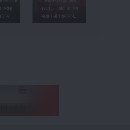
 की 19वीं
किसान क्रेडिट कार्ड
8 करोड़
(KCC) – खेती के लिए
ा लाभ...
आसान लोन समाधान...