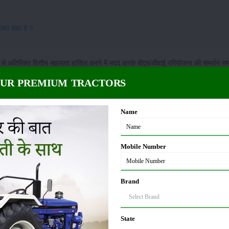
 क्या कहा है ?
जारों से अतिरिक्त वित्तीय सहायता हासिल करने में मदद करके बीएचजीवाई परियोजना की समर्थन स
 ट्रांसफॉर्म रूरल इंडिया (TRI) ने Intellecap और ACORN (Rabobank) की मदद से, झारखंड 
OUR PREMIUM TRACTORS
 प्रोजेक्ट का अनावरण किया है। यह पहल राज्य के उन समस्त कृषकों को लक्षित करती है, जिन्हे
 रबोबैंक एसीओआरएन प्लेटफॉर्म में उनके एकीकरण की सुविधा प्रदान की गया है। प्रमुख तौर पर
ारखंड सरकार के समर्थन से 1 लाख से ज्यादा एकड़ ग्रामीण जमीन पर फलों के बगीचे एवं स्था
Name
 15-20 वर्षों में कार्बन हटाने का फायदा मिलेगा।
Mobile Number
ल करने में सहयोग करके बीएचजीवाई परियोजना की समर्थन अवधि के उपरांत भी वृक्षों की निरंतर
जोखिम नहीं है अथवा उनके या सरकार की तरफ से कोई जरूरी निवेश नहीं है। परियोजना की डिज
िसंबर 2022 में प्रारंभ हुई थी।
Brand
जार रुपए की आर्थिक मदद दी जाएगी
को लेकर क्या कहा है ?
State