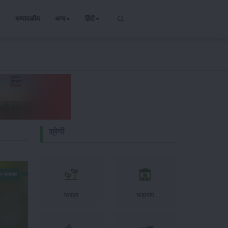
सम्पादकीय
अन्य
हिंदी
श्रेणी
न-समाचार
फसल
भंडारण