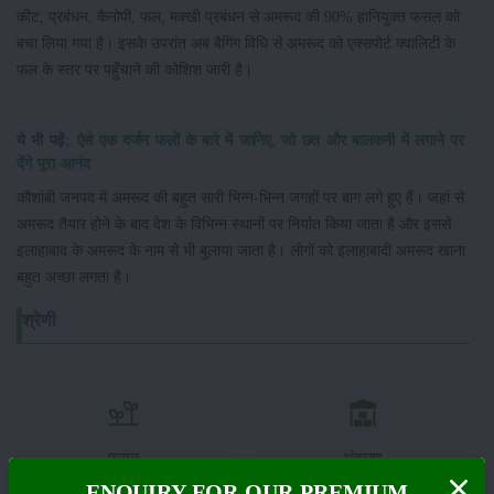
कीट, प्रबंधन, कैनोपी, फल, मक्खी प्रबंधन से अमरूद की 90% हानियुक्त फसल को
बचा लिया गया है। इसके उपरांत अब बैगिंग विधि से अमरूद को एक्सपोर्ट क्वालिटी के
फल के स्तर पर पहुँचाने की कोशिश जारी है।
ये भी पढ़ें:
ऐसे एक दर्जन फलों के बारे में जानिए, जो छत और बालकनी में लगाने पर
देंगे पूरा आनंद
कौशांबी जनपद में अमरूद की बहुत सारी भिन्न-भिन्न जगहों पर बाग लगे हुए हैं। जहां से
अमरूद तैयार होने के बाद देश के विभिन्न स्थानों पर निर्यात किया जाता है और इससे
इलाहाबाद के अमरूद के नाम से भी बुलाया जाता है। लोगों को इलाहाबादी अमरूद खाना
बहुत अच्छा लगता है।
श्रेणी
फसल
भंडारण
ENQUIRY FOR OUR PREMIUM