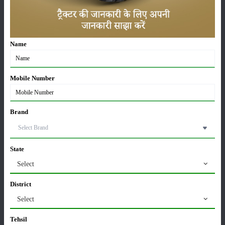
ट्रैक्टर बिक्री में महिंद्रा ने अप्रैल 2026 में दर्ज की 20% से
अधिक वृद्धि
01-May-2026
Name
Sonalika Tractors Achieves Record Sales of 1,80,504
Units in FY’26
Mobile Number
02-Apr-2026
मसूर की एमएसपी खरीद पर सरकार से मिली मंजूरी: किसानों को
Brand
मिली बड़ी राहत
28-Mar-2026
State
पूसा कृषि विज्ञान मेला 2026: 25–27 फरवरी को आयोजन
Select
24-Feb-2026
District
Select
किसान क्रेडिट कार्ड (KCC) में बड़े सुधार की तैयारी: RBI की
नई पहल से किसानों को मिलेगा फायदा
Tehsil
13-Feb-2026