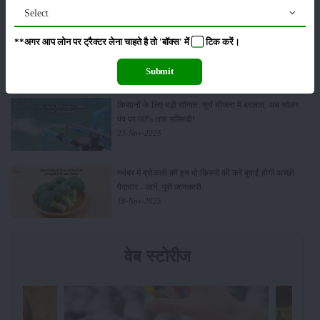
Select
Budget 2026: ‘भारत विस्तार’ से कृषि में डिजिटल और AI
**अगर आप लोन पर ट्रैक्टर लेना चाहते है तो 'बॉक्स' में
टिक
करें।
क्रांति की शुरुआत
01-Feb-2026
Submit
किसानों के लिए बड़ी सौगात: सूर्य योजना में बदलाव, अब सोलर
पंप पर 90% तक सब्सिडी!
23-Nov-2025
नवंबर में ब्रोकली की इन दो किस्मो की करें बुवाई होगी अच्छी
पैदावार - जानें, पूरी जानकारी
18-Nov-2025
वेब स्टोरीज