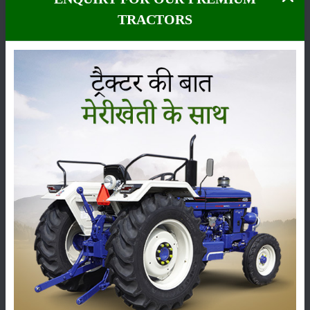
TRACTORS
कीटनाशक
पशुपालन
कृषि यंत्र
समाचार
सम्पादकीय
अन्य
लाड़ली बहना योजना की 36वीं किस्त जारी, करोड़ों महिलाओं के
खातों में पहुंचे 1500 रुपये
16-May-2026