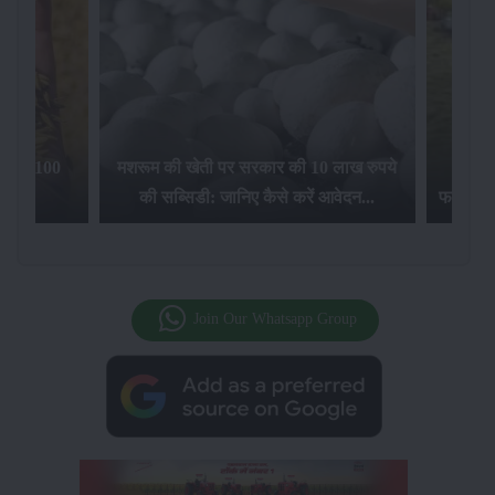
िलेगा 100
मशरूम की खेती पर सरकार की 10 लाख रुपये
की सब्सिडी: जानिए कैसे करें आवेदन...
फसल बीम
Join Our Whatsapp Group