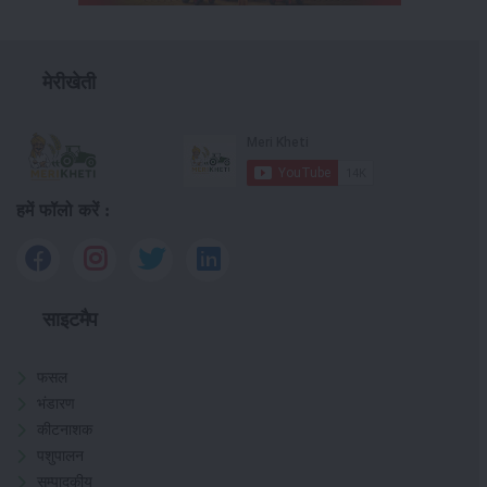
मेरीखेती
हमें फॉलो करें :
साइटमैप
फसल
भंडारण
कीटनाशक
पशुपालन
सम्पादकीय