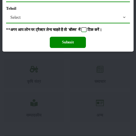
Tehsil
फसल
भंडारण
Select
**अगर आप लोन पर ट्रैक्टर लेना चाहते है तो 'बॉक्स' में
टिक
करें।
Submit
कीटनाशक
पशुपालन
कृषि यंत्र
समाचार
सम्पादकीय
अन्य