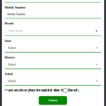
Mobile Number
सम्पादकीय
अन्य
Brand
पूसा बासमती 1882: सूखे में भी बेहतरीन उत्पादन देने वाली
भारत की पहली सूखा-सहिष्णु बासमती किस्म
22-Jun-2026
State
Select
करेले की खेती कैसे करें: होगी लाखों रुपए की कमाई
District
29-May-2026
Select
Tehsil
सीताफल की खेती कैसे करें: होगी लाखों रुपए की कमाई
Select
21-May-2026
**अगर आप लोन पर ट्रैक्टर लेना चाहते है तो 'बॉक्स' में
टिक
करें।
ग्वार की खेती कैसे करें: जानें खेती का सही समय और उन्नत
Submit
किस्में