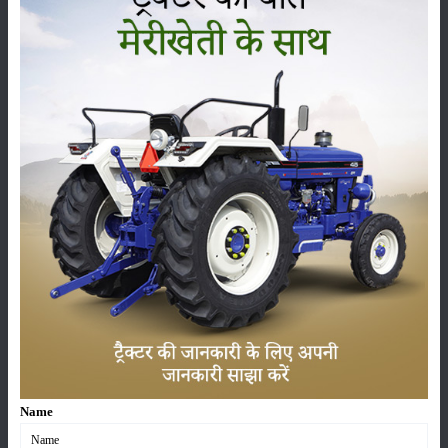
लीटर पानी में घोल कर छिड़काव करें।
श्रेणी
फसल
भंडारण
कीटनाशक
पशुपालन
कृषि यंत्र
समाचार
Name