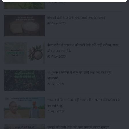
17-May-2026
हींग की खेती कैसे करें: होंगी लाखों रुपए की कमाई
06-May-2026
बंजर जमीन में अश्वगंधा की खेती कैसे करें: सही तरीका, समय
और उन्नत तकनीकें
03-May-2026
आधुनिक तकनीक से चीकू की खेती कैसे करें: जानें पूरी
जानकारी
27-Apr-2026
सरकार से किसानों को बड़ी राहत - बिना फार्मर रजिस्ट्रेशन के
बेच सकेंगे गेहूं
21-Apr-2026
खरबूजे की खेती कैसे करें: कम समय में ज्यादा मुनाफा