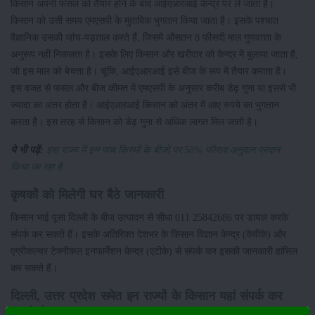
किसान अपनी फसल को तैयार होने के बाद आईएआरआई केन्‍द्र पर ले जाता है।
किसान को उसी समय एमएसपी के मुताबिक भुगतान किया जाता है। इसके पश्चात
वैज्ञानिक उसकी जांच-पड़ताल करते हैं, जिसमें औसतन 8 फीसदी माल गुणवत्‍ता के
अनुरूप नहीं निकलता है। इसके लिए किसान और खरीदार को केन्‍द्र में बुलाया जाता है,
जो इस माल को बेचता है। चूंकि, आईएआरआई इसे बीज के रूप में तैयार कराता है।
इस वजह से फसल और बीज कीमत में एमएसपी के अनुसार करीब डेढ़ गुना या इससे भी
ज्यादा का अंतर होता है। आईएआरआई किसान को अंतर में आए रुपये का भुगतान
करता है। इस तरह से किसान को डेढ़ गुना से अधिक लागत मिल जाती है।
ये भी पढ़ें:
इस राज्य में इन पांच किस्मों के बीजों पर 50% फीसद अनुदान प्रदान
किया जा रहा है
कृषकों को मिलेगी घर बैठे जानकारी
किसान भाई पूसा दिल्‍ली के बीज उत्‍पादन से सीधा 011 25842686 पर डायल करके
संपर्क कर सकते हैं। इसके अतिरिक्त देशभर के किसान विज्ञान केन्‍द्र (केवीके) और
एग्रीकल्‍चर टेक्‍नीकल इनफार्मेशन केन्‍द्र (एटीके) से संपर्क कर इसकी जानकारी हांसिल
कर सकते हैं।
दिल्‍ली, उत्तर प्रदेश समेत इन राज्‍यों के किसान यहां संपर्क कर
सकते हैं