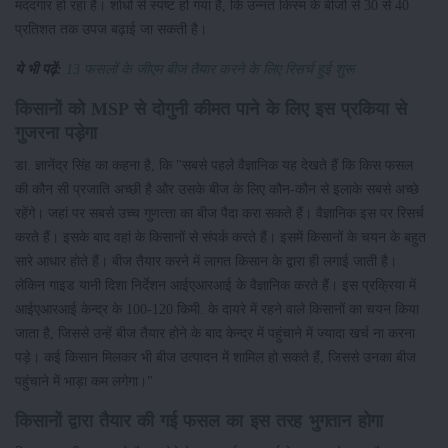
मददगार हो रहा है। शोधों से स्‍पष्‍ट हो गया है, कि उन्‍नत किस्‍म के बीजों से 30 से 40
प्रतिशत तक उपज बढ़ाई जा सकती है।
ये भी पढ़ें:
13 फसलों के जीएम बीज तैयार करने के लिए रिसर्च हुई शुरू
किसानों को MSP से दोगुनी कीमत पाने के लिए इस प्रकिया से
गुजरना पड़ेगा
डा. ज्ञानेंद्र सिंह का कहना है, कि "सबसे पहले वैज्ञानिक यह देखते हैं कि किस फसल
की कौन सी प्रजाति अच्‍छी है और उसके बीज के लिए कौन-कौन से इलाके सबसे अच्‍छे
रहेंगे। जहां पर सबसे उच्‍च गुणत्‍ता का बीज पैदा करा सकते हैं। वैज्ञानिक इस पर रिसर्च
करते हैं। इसके बाद वहां के किसानों से संपर्क करते हैं। इसमें किसानों के चयन के बहुत
सारे आधार होते हैं। बीज तैयार करने में लागत किसान के द्वारा ही लगाई जाती है।
लेकिन गाइड यानी दिशा निर्देशन आईएआरआई के वैज्ञानिक करते हैं। इस प्रक्रिया में
आईएआरआई केन्‍द्र के 100-120 किमी. के दायरे में रहने वाले किसानों का चयन किया
जाता है, जिससे उन्‍हें बीज तैयार होने के बाद केन्‍द्र में पहुंचाने में ज्‍यादा खर्च ना करना
पड़े। कई किसान मिलकर भी बीज उत्‍पादन में शामिल हो सकते हैं, जिससे उनका बीज
पहुंचाने में भाड़ा कम लगेगा।"
किसानों द्वारा तैयार की गई फसल का इस तरह भुगतान होगा