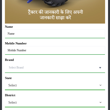
फसल
भंडारण
Name
कीटनाशक
पशुपालन
Mobile Number
कृषि यंत्र
समाचार
Brand
State
सम्पादकीय
अन्य
Select
District
Select
लाड़ली बहना योजना की 36वीं किस्त जारी, करोड़ों महिलाओं के
खातों में पहुंचे 1500 रुपये