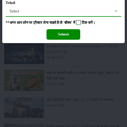
Tehsil
16-May-2026
Select
ट्रैक्टर बिक्री में महिंद्रा ने अप्रैल 2026 में दर्ज की 20% से
**अगर आप लोन पर ट्रैक्टर लेना चाहते है तो 'बॉक्स' में
टिक
करें।
अधिक वृद्धि
01-May-2026
Submit
Sonalika Tractors Achieves Record Sales of 1,80,504
Units in FY’26
02-Apr-2026
मसूर की एमएसपी खरीद पर सरकार से मिली मंजूरी: किसानों को
मिली बड़ी राहत
28-Mar-2026
पूसा कृषि विज्ञान मेला 2026: 25–27 फरवरी को आयोजन
24-Feb-2026
किसान क्रेडिट कार्ड (KCC) में बड़े सुधार की तैयारी: RBI की