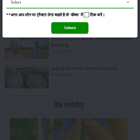
Select
आधुनिक तकनीक से चीकू की खेती कैसे करें: जानें पूरी
**अगर आप लोन पर ट्रैक्टर लेना चाहते है तो 'बॉक्स' में
टिक
करें।
जानकारी
27-Apr-2026
Submit
सरकार से किसानों को बड़ी राहत - बिना फार्मर रजिस्ट्रेशन के
बेच सकेंगे गेहूं
21-Apr-2026
खरबूजे की खेती कैसे करें: कम समय में ज्यादा मुनाफा
20-Apr-2026
वेब स्टोरीज