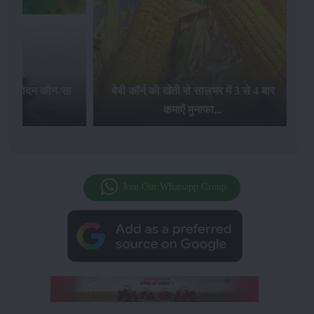
का उत्पादन कौन-सा
बेबी कॉर्न की खेती से सालभर में 3 से 4 बार
है...
कमाऐं मुनाफा...
Join Our Whatsapp Group