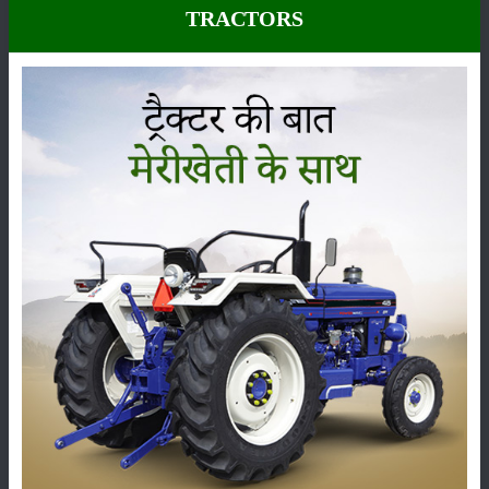
TRACTORS
कीटनाशक
पशुपालन
कृषि यंत्र
समाचार
सम्पादकीय
अन्य
पूसा बासमती 1882: सूखे में भी बेहतरीन उत्पादन देने वाली
भारत की पहली सूखा-सहिष्णु बासमती किस्म
22-Jun-2026