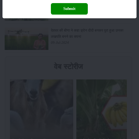
श्यामा तुलसी की खेती से चमकेगी बुंदेलखंड के किसानों की
किस्मत
Submit
12-Jul-2024
देवघर की बीणा ने कहा ड्रोन दीदी बनकर पूरा हुआ उनका
लखपति बनने का सपना
09-Jul-2024
वेब स्टोरीज