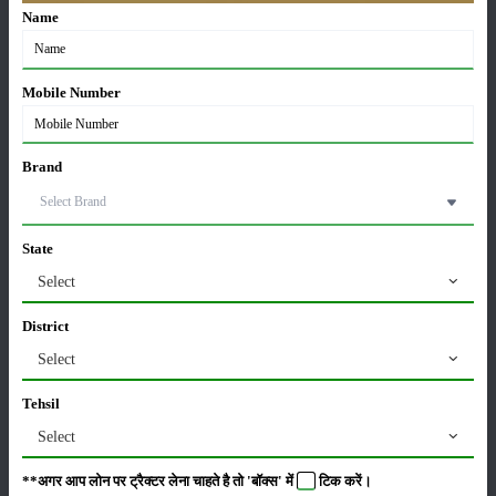
Name
सफल किसान देवेंद्र पाठक ने कृषि क्षेत्र में मिसाल कायम की
Mobile Number
07-Jan-2025
Brand
10वीं पास लवलेश कुमार ने दुग्ध उत्पादन में बनाया रिकॉर्ड,
जानिए इनकी कहानी
12-Sep-2024
State
Select
मृदा स्वास्थ्य और मानव स्वास्थ्य में वृद्धि करने में कृषि वनों का
महत्व
District
30-Aug-2024
Select
वर्मी कंपोस्ट ने बदली इस किसान की तक़दीर, 50 लाख कमा
Tehsil
रहा मुनाफा जाने इसकी कहानी
Select
23-Aug-2024
**अगर आप लोन पर ट्रैक्टर लेना चाहते है तो 'बॉक्स' में
टिक
करें।