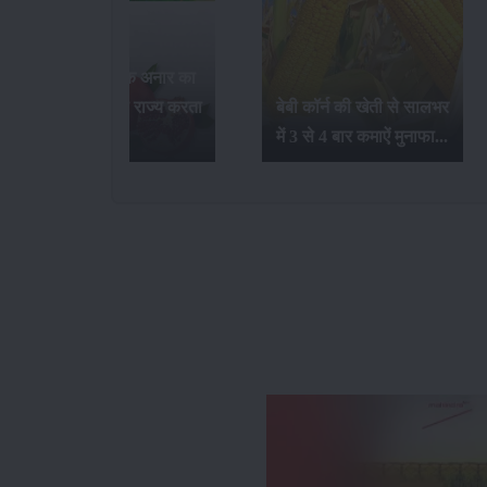
भारत में सर्वाधिक अनार का
उत्पादन कौन-सा राज्य करता
बेबी कॉर्न की खेती से सालभर
है...
में 3 से 4 बार कमाऐं मुनाफा...