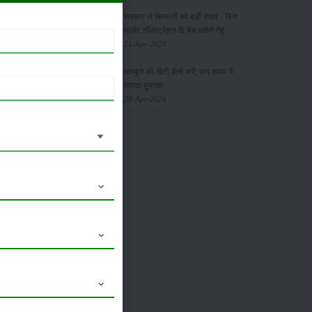
सरकार से किसानों को बड़ी राहत - बिना
फार्मर रजिस्ट्रेशन के बेच सकेंगे गेहूं
21-Apr-2026
ोंकि वह
खरबूजे की खेती कैसे करें: कम समय में
होती और
ज्यादा मुनाफा
20-Apr-2026
गुड़ बनाकर
ड फ़ूड
ैक्सेबल हो
्गत नहीं
 कमाई