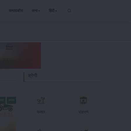
सम्पादकीय
अन्य
हिंदी
श्रेणी
फसल
करेला
फसल
भंडारण