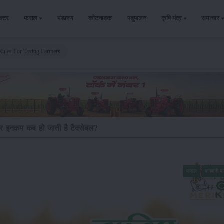
ैक्टर
फसल
भंडारण
कीटनाशक
पशुपालन
कृषि यंत्र
समाचार
ules For Taxing Farmers
्चर इनकम कब हो जाती है टैक्सेबल?
फसल
बागवानी 