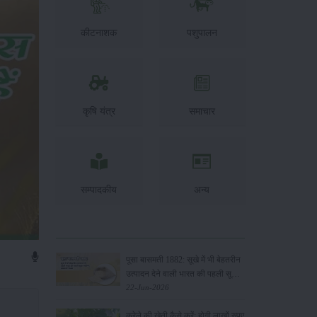
कीटनाशक
पशुपालन
कृषि यंत्र
समाचार
सम्पादकीय
अन्य
पूसा बासमती 1882: सूखे में भी बेहतरीन
उत्पादन देने वाली भारत की पहली सूखा-
सहिष्णु बासमती किस्म
22-Jun-2026
करेले की खेती कैसे करें: होगी लाखों रुपए