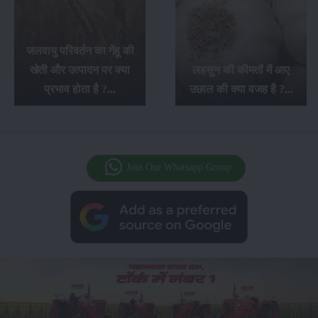
जलवायु परिवर्तन का गेंहू की
खेती और उत्पादन पर क्या
लहसुन की कीमतों में आए
प्रभाव होता है ?...
उछाल की क्या वजह है ?...
Join Our Whatsapp Group