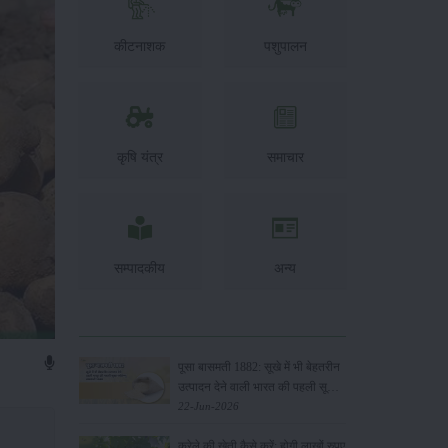
कीटनाशक
पशुपालन
कृषि यंत्र
समाचार
सम्पादकीय
अन्य
पूसा बासमती 1882: सूखे में भी बेहतरीन
उत्पादन देने वाली भारत की पहली सूखा-
सहिष्णु बासमती किस्म
22-Jun-2026
करेले की खेती कैसे करें: होगी लाखों रुपए