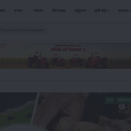
ैक्टर
फसल
भंडारण
कीटनाशक
पशुपालन
कृषि यंत्र
समाचार
Of Potato And Their Management
फसल
बागवानी फ