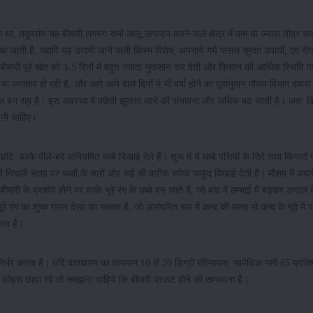
 तदुपरांत यह बीमारी लगभग सभी आलू उत्पादन करने वाले क्षेत्र में कम या ज्यादा तीव्र रूप
जाती है, यद्यपि यह उगायी जाने वाली किस्म विशेष, अपनाये गये फसल सुरक्षा उपायों, एवं रो
 बीमारी पूरे खेत को 3-5 दिनों मे बहुत ज्यादा नुकसान कर देती और किसान की आर्थिक स्थिति प
गातार हो रही है, और आगे आने वाले दिनों मे भी वर्षा होने का पूर्वानुमान मौसम विभाग दवार
ुकूल बन रहा है। इस अवस्था मे पछेती झुलसा आने की संभावना और अधिक बढ़ जाती है। अत: क
ेनी चाहिए।
टे, हल्के पीले-हरे अनियमित धब्बे दिखाई देते हैं। शुरू में ये धब्बे पत्तियों के सिरे तथा किनारों 
ों की निचली सतह पर धब्बों के चारों ओर रूई सी बारीक सफेद फफूंद दिखाई देती है। मौसम में आर्द
ीमारी के प्रकोप होने पर हल्के भूरे रंग के धब्बे बन जाते हैं, जो बाद में लम्बाई में बढ़कर डण्ठल
ूरे रंग का शुष्क गलन देखा जा सकता है, जो असंयमित रूप में कन्द की सतह से कन्द के गूदे में प
ाता है।
र्भर करता है। यदि वातावरण का तापमान 10 से 20 डिग्री सेल्सियस, सापेक्षिक नमी 85 प्रति
 कोहरा छाया रहे तो समझना चाहिये कि बीमारी प्रकट होने की सम्भावना है।