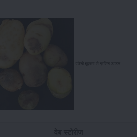
पछेती झुलसा से ग्रसित 
वेब स्टोरीज