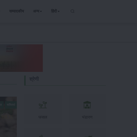
सम्पादकीय
अन्य
हिंदी
श्रेणी
सल
सब्जियां
फसल
भंडारण