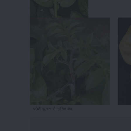
पछेती झुलसा से ग्रसित कंद